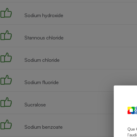
Sodium hydroxide
Cafetière à expresso
Stannous chloride
Sodium chloride
Sodium fluoride
Robot ménager
Sucralose
Sodium benzoate
Que 
l’aud