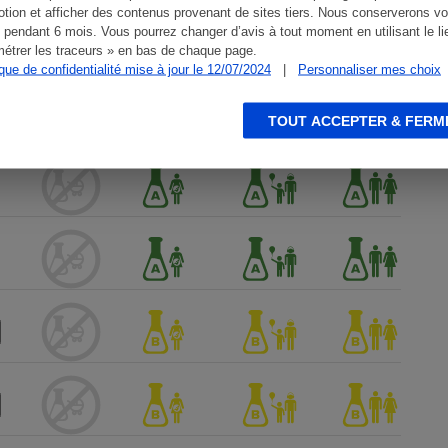
tion et afficher des contenus provenant de sites tiers. Nous conserverons vo
 pendant 6 mois. Vous pourrez changer d’avis à tout moment en utilisant le li
étrer les traceurs » en bas de chaque page.
ique de confidentialité mise à jour le 12/07/2024
|
Personnaliser mes choix
TOUT ACCEPTER & FERM