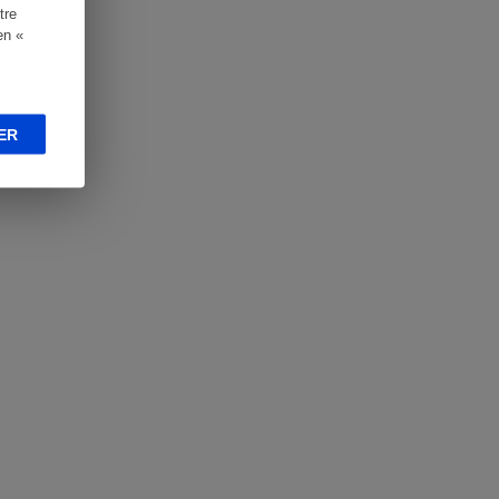
tre
en «
ER