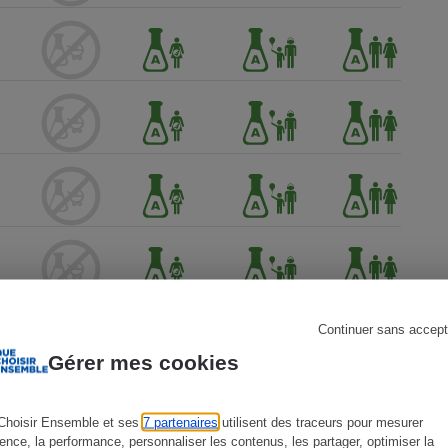
s
Réfrigérateur
Continuer sans accept
Gérer mes cookies
Choisir Ensemble et ses
7 partenaires
utilisent des traceurs pour mesurer
ience, la performance, personnaliser les contenus, les partager, optimiser la