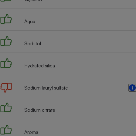
Internet
Gros électroménager
Téléphonie
Aqua
Petit électroménager 
Complément
alimentaire
Mutuelle
Sorbitol
Assurance emprunteu
Hydrated silica
Matelas
Champa
boutei
Sodium lauryl sulfate
Banque 
Téléviseur
Antimoustique
Lave-linge
Sodium citrate
Aroma