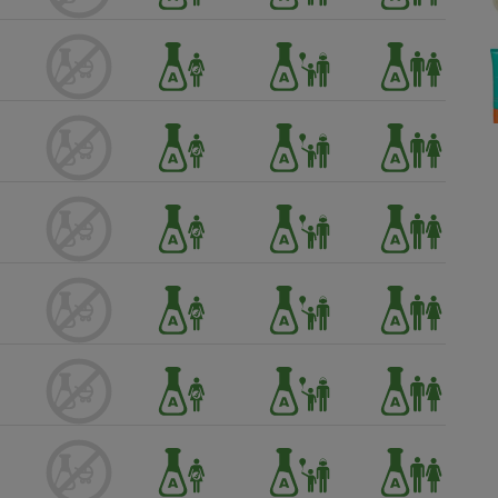
Électricité - Gaz
Appareil photo
numérique
Four encastrable
Lessive
Aspirateur