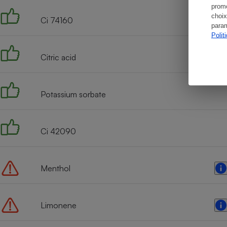
promo
choix
Ci 74160
param
Polit
Citric acid
Potassium sorbate
Ci 42090
Menthol
Limonene