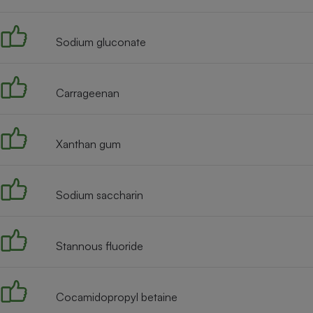
Radiateur électrique
Sodium gluconate
Téléphone mobile -
Smartphone
Plaque de cuisson à
induction
Carrageenan
Xanthan gum
Climatiseur -
Ventilateur
Sodium saccharin
Antivirus
Climatiseur -
Ventilateur
Stannous fluoride
Cocamidopropyl betaine