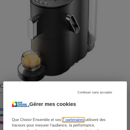
Cafetière à capsules zéro déchet CoffeeB (vidéo)
- Premières impressions
Continuer sans accepter
Gérer mes cookies
CONSEILS
Que Choisir Ensemble et ses
7 partenaires
utilisent des
traceurs pour mesurer l’audience, la performance,