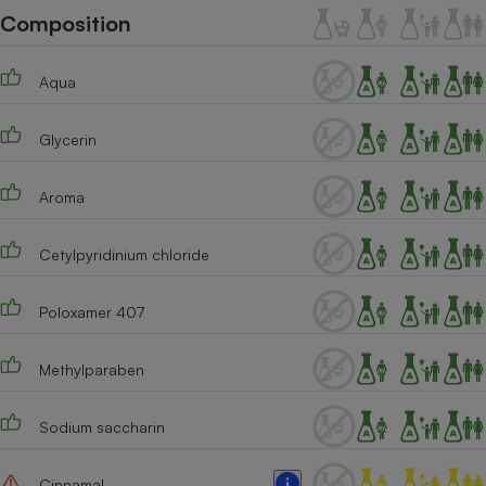
Téléphone mobile -
Composition
Smartphone
Plaque de cuisson à
induction
Aqua
Glycerin
Climatiseur -
Ventilateur
Aroma
Antivirus
Cetylpyridinium chloride
Climatiseur -
Ventilateur
Poloxamer 407
Methylparaben
Sodium saccharin
Cinnamal