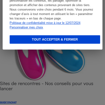
personnaliser les contenus, les partager, optimiser la
promotion et afficher des contenus provenant de sites tiers.
Nous conserverons votre choix pendant 6 mois. Vous pourrez
changer d’avis à tout moment en utilisant le lien « paramétrer
les traceurs » en bas de chaque page.
Politique de confidentialité mise à jour le 12/07/2024
Personnaliser mes choix
TOUT ACCEPTER & FERMER
Sites de rencontres - Nos conseils pour vous
lancer
GUIDE D'ACHAT