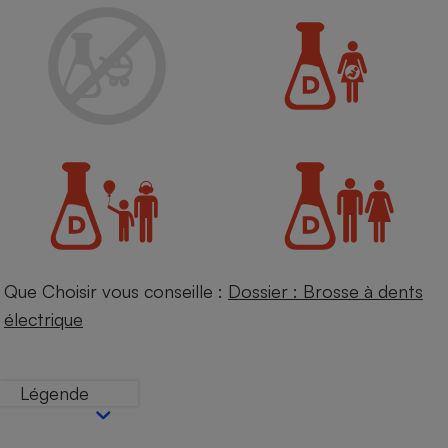
Petit électroménager - U
Complément
alimentaire
Mutuelle
Assurance emprunteur
Matelas
Champagne
bouteille
Banque en 
Téléviseur
Antimoustique
Que Choisir vous conseille :
Dossier : Brosse à dents
Lave-linge
électrique
Légende
Radiateur électrique