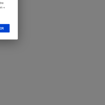
tre
en «
ER