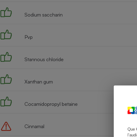
Sodium saccharin
Cafetière à expresso
Pvp
Stannous chloride
Xanthan gum
Robot ménager
Cocamidopropyl betaine
Cinnamal
Que 
l’aud