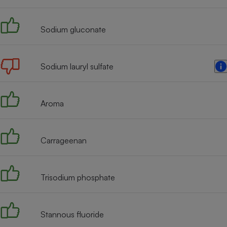
Radiateur électrique
Sodium gluconate
Téléphone mobile -
Smartphone
Plaque de cuisson à
induction
Sodium lauryl sulfate
Aroma
Climatiseur -
Ventilateur
Carrageenan
Antivirus
Climatiseur -
Ventilateur
Trisodium phosphate
Stannous fluoride