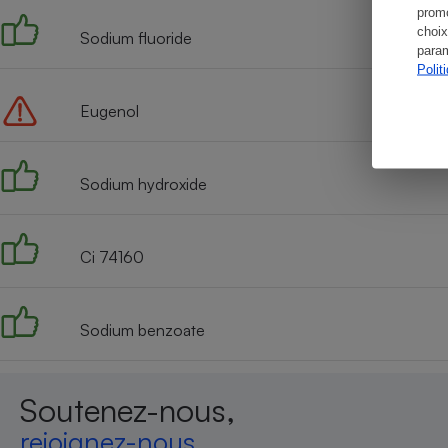
promo
choix
Sodium fluoride
param
Polit
Eugenol
Sodium hydroxide
Ci 74160
Sodium benzoate
Soutenez-nous,
rejoignez-nous,