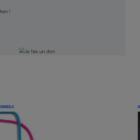
ien !
CONSEILS
G