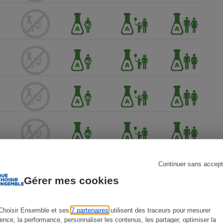
s
Réfrigérateur
Continuer sans accept
Gérer mes cookies
Choisir Ensemble et ses
7 partenaires
utilisent des traceurs pour mesurer
ience, la performance, personnaliser les contenus, les partager, optimiser la