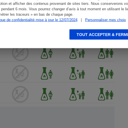
tion et afficher des contenus provenant de sites tiers. Nous conserverons vo
 pendant 6 mois. Vous pourrez changer d’avis à tout moment en utilisant le li
étrer les traceurs » en bas de chaque page.
ique de confidentialité mise à jour le 12/07/2024
|
Personnaliser mes choix
TOUT ACCEPTER & FERM