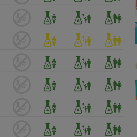
Électricité - Gaz
Appareil photo
numérique
Four encastrable
Lessive
Aspirateur