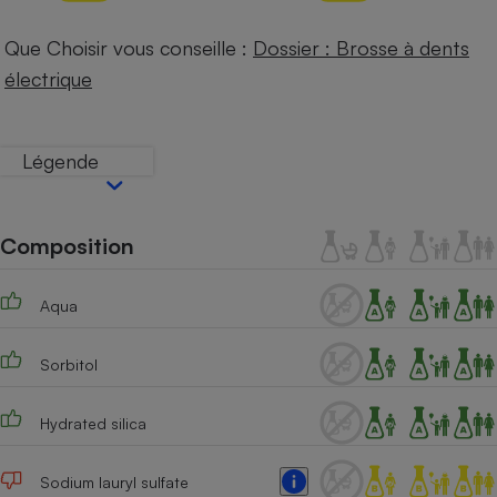
Téléphone mobile -
Smartphone
Que Choisir vous conseille :
Dossier : Brosse à dents
Plaque de cuisson à
induction
électrique
Légende
Climatiseur -
Ventilateur
Composition
Antivirus
Climatiseur -
Aqua
Ventilateur
Sorbitol
Hydrated silica
Sodium lauryl sulfate