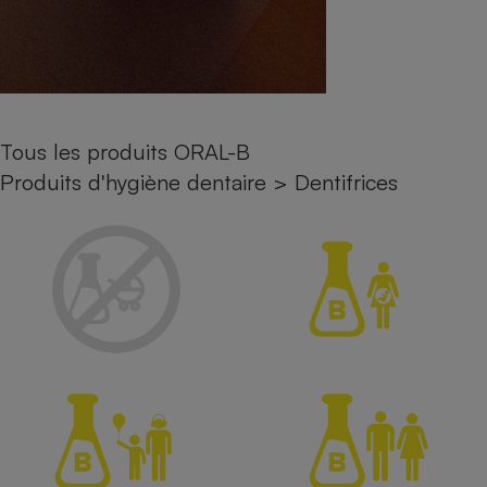
Petit électroménager - U
Complément
alimentaire
Mutuelle
Assurance emprunteur
Tous les produits ORAL-B
Produits d'hygiène dentaire
>
Dentifrices
Matelas
Champagne
bouteille
Banque en 
Téléviseur
Antimoustique
Lave-linge
Radiateur électrique