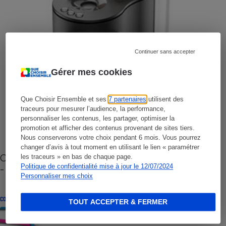
Continuer sans accepter
Gérer mes cookies
Que Choisir Ensemble et ses
7 partenaires
utilisent des
traceurs pour mesurer l’audience, la performance,
personnaliser les contenus, les partager, optimiser la
promotion et afficher des contenus provenant de sites tiers.
Nous conserverons votre choix pendant 6 mois. Vous pourrez
changer d’avis à tout moment en utilisant le lien « paramétrer
Cafetière à capsules zéro déchet CoffeeB (vidéo)
les traceurs » en bas de chaque page.
- Premières impressions
Politique de confidentialité mise à jour le 12/07/2024
Personnaliser mes choix
CONSEILS
TOUT ACCEPTER & FERMER