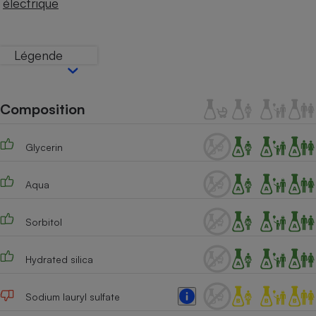
électrique
Téléphone mobile -
Smartphone
Plaque de cuisson à
induction
Légende
Climatiseur -
Composition
Ventilateur
Glycerin
Antivirus
Climatiseur -
Aqua
Ventilateur
Sorbitol
Hydrated silica
Sodium lauryl sulfate