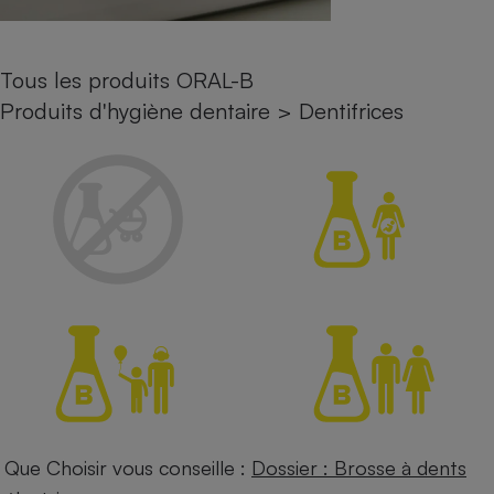
Petit électroménager - U
Complément
alimentaire
Tous les produits ORAL-B
Mutuelle
Assurance emprunteur
Produits d'hygiène dentaire
>
Dentifrices
Matelas
Champagne
bouteille
Banque en 
Téléviseur
Antimoustique
Lave-linge
Radiateur électrique
Que Choisir vous conseille :
Dossier : Brosse à dents