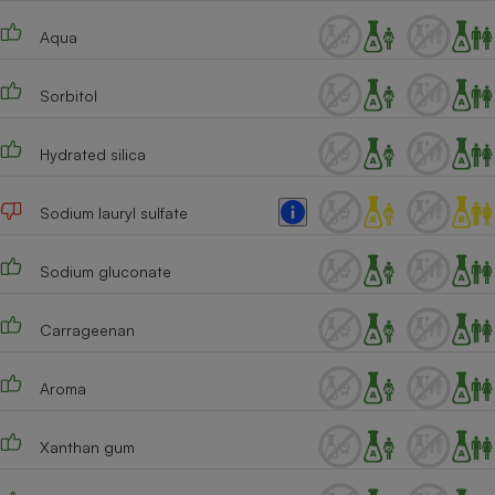
Téléphone mobile -
Smartphone
Aqua
Plaque de cuisson à
induction
Sorbitol
Hydrated silica
Climatiseur -
Ventilateur
Sodium lauryl sulfate
Antivirus
Sodium gluconate
Climatiseur -
Ventilateur
Carrageenan
Aroma
Xanthan gum