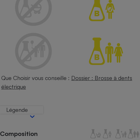
Petit électroménager - U
Complément
alimentaire
Mutuelle
Assurance emprunteur
Matelas
Champagne
bouteille
Banque en 
Que Choisir vous conseille :
Dossier : Brosse à dents
Téléviseur
électrique
Antimoustique
Lave-linge
Légende
Radiateur électrique
Composition