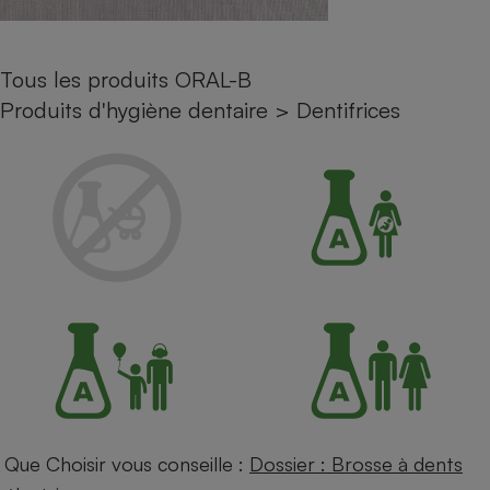
Petit électroménager - U
Complément
alimentaire
Tous les produits ORAL-B
Mutuelle
Assurance emprunteur
Produits d'hygiène dentaire
>
Dentifrices
Matelas
Champagne
bouteille
Banque en 
Téléviseur
Antimoustique
Lave-linge
Radiateur électrique
Que Choisir vous conseille :
Dossier : Brosse à dents