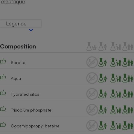
électrique
Téléphone mobile -
Smartphone
Plaque de cuisson à
induction
Légende
Climatiseur -
Composition
Ventilateur
Sorbitol
Antivirus
Climatiseur -
Aqua
Ventilateur
Hydrated silica
Trisodium phosphate
Cocamidopropyl betaine