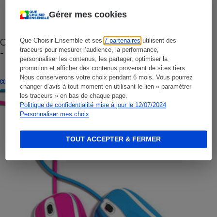
Gérer mes cookies
Cafetière à capsules zéro déchet CoffeeB (vidéo)
Que Choisir Ensemble et ses
7 partenaires
utilisent des
traceurs pour mesurer l’audience, la performance,
- Premières impressions
personnaliser les contenus, les partager, optimiser la
promotion et afficher des contenus provenant de sites tiers.
Nous conserverons votre choix pendant 6 mois. Vous pourrez
CONSEILS
changer d’avis à tout moment en utilisant le lien « paramétrer
les traceurs » en bas de chaque page.
Politique de confidentialité mise à jour le 12/07/2024
Personnaliser mes choix
TOUT ACCEPTER & FERMER