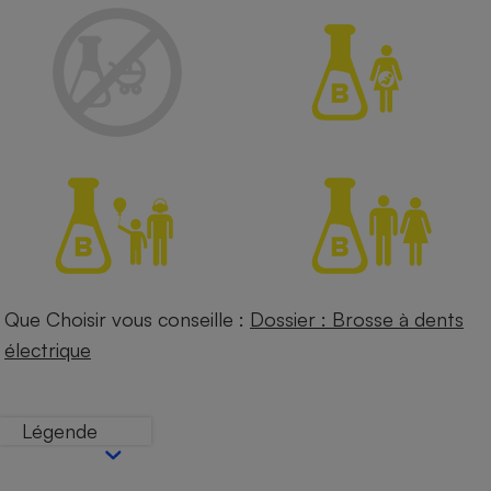
Petit électroménager - U
Complément
alimentaire
Mutuelle
Assurance emprunteur
Matelas
Champagne
bouteille
Banque en 
Téléviseur
Antimoustique
Que Choisir vous conseille :
Dossier : Brosse à dents
Lave-linge
électrique
Légende
Radiateur électrique