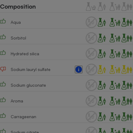
Téléphone mobile -
Composition
Smartphone
Plaque de cuisson à
induction
Aqua
Sorbitol
Climatiseur -
Ventilateur
Hydrated silica
Antivirus
Sodium lauryl sulfate
Climatiseur -
Ventilateur
Sodium gluconate
Aroma
Carrageenan
Sodium citrate