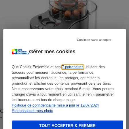
Continuer sans accepter
Gérer mes cookies
Que Choisir Ensemble et ses
7 partenaires
utilisent des
traceurs pour mesurer l’audience, la performance,
personnaliser les contenus, les partager, optimiser la
promotion et afficher des contenus provenant de sites tiers.
Nous conserverons votre choix pendant 6 mois. Vous pourrez
changer d’avis à tout moment en utilisant le lien « paramétrer
les traceurs » en bas de chaque page.
Politique de confidentialité mise à jour le 12/07/2024
Cafetière à capsules zéro déchet CoffeeB (vidéo)
Personnaliser mes choix
- Premières impressions
TOUT ACCEPTER & FERMER