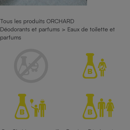
Petit électroménager - U
Complément
alimentaire
Tous les produits ORCHARD
Mutuelle
Assurance emprunteur
Déodorants et parfums
>
Eaux de toilette et
parfums
Matelas
Champagne
bouteille
Banque en 
Téléviseur
Antimoustique
Lave-linge
Radiateur électrique