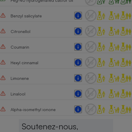
Peg-40 hydrogenated castor oil
Cafetière à expressos
Benzyl salicylate
Citronellol
Coumarin
Hexyl cinnamal
Robot ménager
Limonene
Linalool
Alpha-isomethyl ionone
Soutenez-nous,