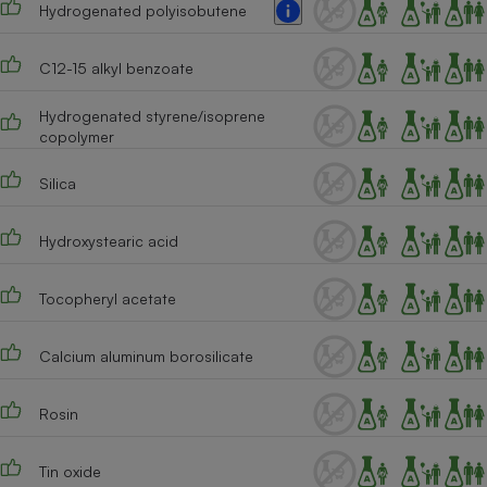
Hydrogenated polyisobutene
Téléphone mobile -
Smartphone
Plaque de cuisson à
induction
C12-15 alkyl benzoate
Hydrogenated styrene/isoprene
copolymer
Climatiseur -
Ventilateur
Silica
Hydroxystearic acid
Antivirus
Climatiseur -
Tocopheryl acetate
Ventilateur
Calcium aluminum borosilicate
Rosin
Tin oxide