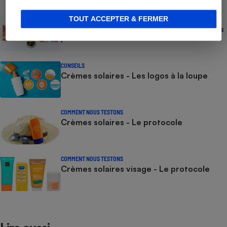
TOUT ACCEPTER & FERMER
ACTUALITÉ
Crèmes solaires - Le bilan désastreux des
plateformes chinoises
CONSEILS
Crèmes solaires - Les logos à la loupe
COMMENT NOUS TESTONS
Crèmes solaires - Le protocole
COMMENT NOUS TESTONS
Crèmes solaires visage - Le protocole