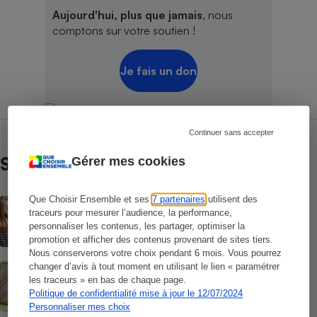
Aujourd'hui, plus que jamais
, nous
comptons sur votre soutien !
Je fais un don
Continuer sans accepter
Sur le même sujet
Gérer mes cookies
Que Choisir Ensemble et ses
7 partenaires
utilisent des
ACTUALITÉ
traceurs pour mesurer l’audience, la performance,
Les moustiques vont-ils s’habituer au
répulsif le plus efficace ?
personnaliser les contenus, les partager, optimiser la
promotion et afficher des contenus provenant de sites tiers.
Nous conserverons votre choix pendant 6 mois. Vous pourrez
changer d’avis à tout moment en utilisant le lien « paramétrer
ACTION QUE CHOISIR ENSEMBLE
Test des crèmes solaires vendues sur
les traceurs » en bas de chaque page.
Temu, Shein et AliExpress - 9 sur 10
Politique de confidentialité mise à jour le 12/07/2024
dangereuses pour la santé des
Personnaliser mes choix
consommateurs