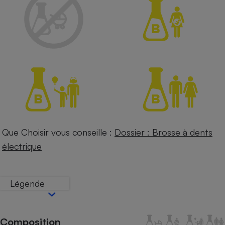
Petit électroménager - U
Complément
alimentaire
Mutuelle
Assurance emprunteur
Matelas
Champagne
bouteille
Banque en 
Téléviseur
Que Choisir vous conseille :
Dossier : Brosse à dents
Antimoustique
électrique
Lave-linge
Légende
Radiateur électrique
Composition