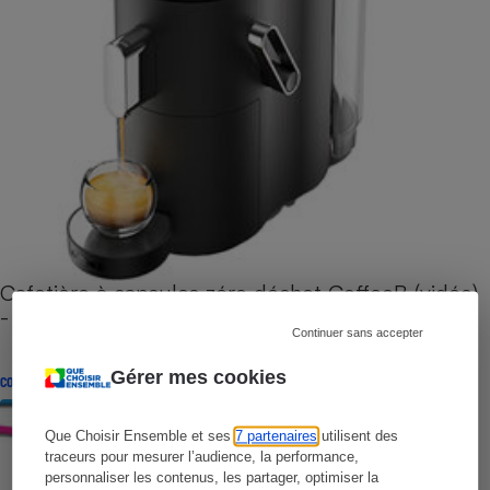
Cafetière à capsules zéro déchet CoffeeB (vidéo)
- Premières impressions
Continuer sans accepter
Gérer mes cookies
CONSEILS
Que Choisir Ensemble et ses
7 partenaires
utilisent des
traceurs pour mesurer l’audience, la performance,
personnaliser les contenus, les partager, optimiser la