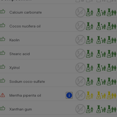
Téléphone mobile -
Smartphone
Plaque de cuisson à
Calcium carbonate
induction
Cocos nucifera oil
Climatiseur -
Kaolin
Ventilateur
Stearic acid
Antivirus
Xylitol
Climatiseur -
Ventilateur
Sodium coco-sulfate
Mentha piperita oil
Xanthan gum