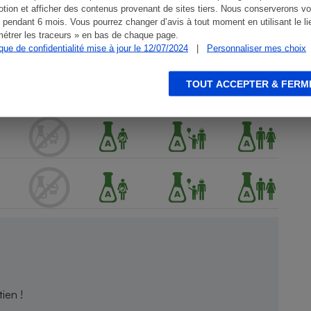
tion et afficher des contenus provenant de sites tiers. Nous conserverons vo
 pendant 6 mois. Vous pourrez changer d’avis à tout moment en utilisant le li
étrer les traceurs » en bas de chaque page.
ique de confidentialité mise à jour le 12/07/2024
|
Personnaliser mes choix
TOUT ACCEPTER & FERM
ien !