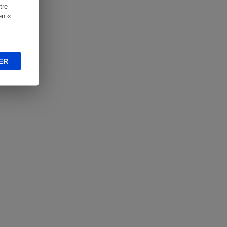
tre
en «
ER