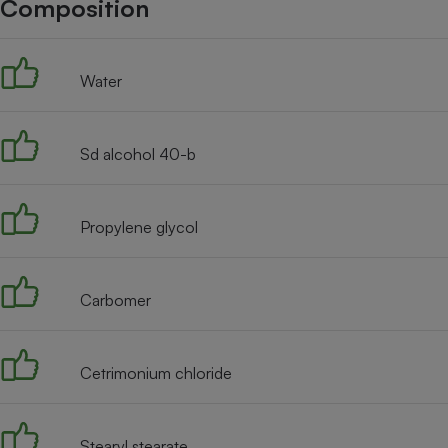
Composition
Internet
Gros électroménager
Téléphonie
Water
Petit électroménager 
Complément
alimentaire
Mutuelle
Assurance emprunteu
Sd alcohol 40-b
Propylene glycol
Matelas
Champa
boutei
Banque 
Carbomer
Téléviseur
Antimoustique
Lave-linge
Cetrimonium chloride
Stearyl stearate