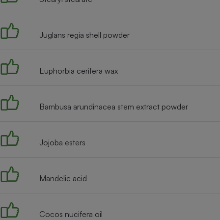
Radiateur électrique
Juglans regia shell powder
Téléphone mobile -
Smartphone
Plaque de cuisson à
induction
Euphorbia cerifera wax
Climatiseur -
Bambusa arundinacea stem extract powder
Ventilateur
Jojoba esters
Antivirus
Climatiseur -
Ventilateur
Mandelic acid
Cocos nucifera oil