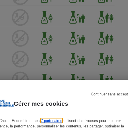
s
Réfrigérateur
Continuer sans accept
Gérer mes cookies
Choisir Ensemble et ses
7 partenaires
utilisent des traceurs pour mesurer
ience, la performance, personnaliser les contenus, les partager, optimiser la