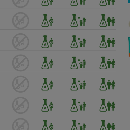
Électricité - Gaz
Appareil photo
numérique
Four encastrable
Lessive
Aspirateur