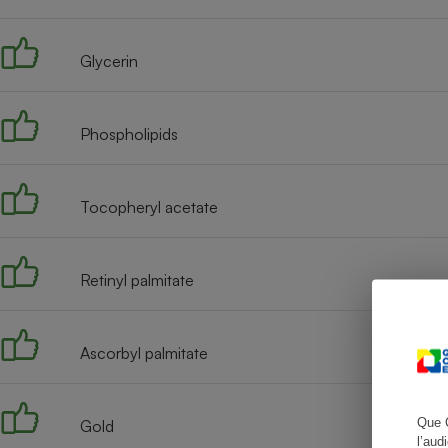
Glycerin
Cafetière à expresso
Phospholipids
Tocopheryl acetate
Retinyl palmitate
Robot ménager
Ascorbyl palmitate
Que 
Gold
l’aud