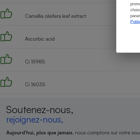
promo
choix
Camellia oleifera leaf extract
param
Polit
Ascorbic acid
Ci 15985
Ci 16035
Soutenez-nous,
rejoignez-nous,
Aujourd'hui, plus que jamais
, nous comptons sur votre sout