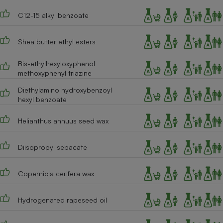
Téléphone mobile -
Smartphone
C12-15 alkyl benzoate
Plaque de cuisson à
induction
Shea butter ethyl esters
Bis-ethylhexyloxyphenol
Climatiseur -
methoxyphenyl triazine
Ventilateur
Diethylamino hydroxybenzoyl
hexyl benzoate
Antivirus
Helianthus annuus seed wax
Climatiseur -
Ventilateur
Diisopropyl sebacate
Copernicia cerifera wax
Hydrogenated rapeseed oil