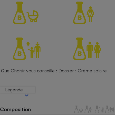
Petit électroménager - U
Complément
alimentaire
Mutuelle
Assurance emprunteur
Matelas
Champagne
bouteille
Banque en 
Téléviseur
Que Choisir vous conseille :
Dossier : Crème solaire
Antimoustique
Lave-linge
Légende
Radiateur électrique
Composition