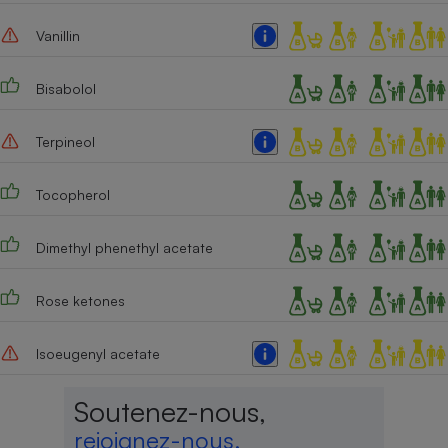
Vanillin
Bisabolol
Terpineol
Tocopherol
Dimethyl phenethyl acetate
Rose ketones
Isoeugenyl acetate
Soutenez-nous,
rejoignez-nous,