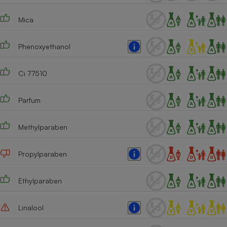
Cafetière à expressos
Mica
Phenoxyethanol
Ci 77510
Parfum
Robot ménager
Methylparaben
Propylparaben
Ethylparaben
Linalool