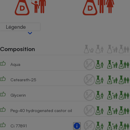
Téléphone mobile -
Smartphone
Plaque de cuisson à
induction
Légende
Climatiseur -
Ventilateur
Composition
Aqua
Antivirus
Climatiseur -
Ceteareth-25
Ventilateur
Glycerin
Peg-40 hydrogenated castor oil
Ci 77891