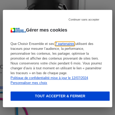
Continuer sans accepter
Gérer mes cookies
Que Choisir Ensemble et ses
7 partenaires
utilisent des
traceurs pour mesurer l’audience, la performance,
personnaliser les contenus, les partager, optimiser la
promotion et afficher des contenus provenant de sites tiers.
Nous conserverons votre choix pendant 6 mois. Vous pourrez
Cafetière à capsules zéro déchet CoffeeB (vidéo)
changer d’avis à tout moment en utilisant le lien « paramétrer
- Premières impressions
les traceurs » en bas de chaque page.
Politique de confidentialité mise à jour le 12/07/2024
Personnaliser mes choix
CONSEILS
TOUT ACCEPTER & FERMER