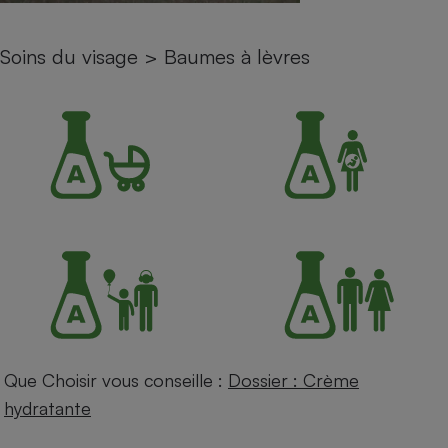
Petit électroménager - U
Complément
Soins du visage
>
Baumes à lèvres
alimentaire
Mutuelle
Assurance emprunteur
Matelas
Champagne
bouteille
Banque en 
Téléviseur
Antimoustique
Lave-linge
Que Choisir vous conseille :
Dossier : Crème
Radiateur électrique
hydratante