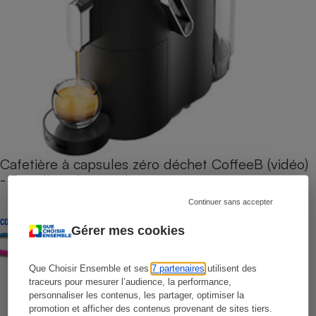
Cafetière à capsules zéro déchet CoffeeB (vidéo)
- Premières impressions
Continuer sans accepter
CONSEILS
Gérer mes cookies
Que Choisir Ensemble et ses
7 partenaires
utilisent des
traceurs pour mesurer l’audience, la performance,
personnaliser les contenus, les partager, optimiser la
promotion et afficher des contenus provenant de sites tiers.