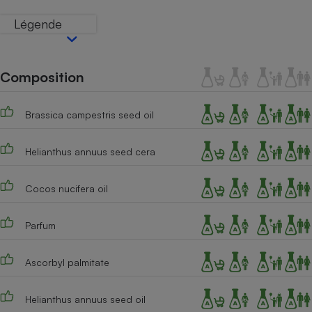
Téléphone mobile -
Smartphone
Légende
Plaque de cuisson à
induction
Composition
Climatiseur -
Ventilateur
Brassica campestris seed oil
Helianthus annuus seed cera
Antivirus
Climatiseur -
Cocos nucifera oil
Ventilateur
Parfum
Ascorbyl palmitate
Helianthus annuus seed oil