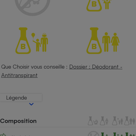
Petit électroménager - U
Complément
alimentaire
Mutuelle
Assurance emprunteur
Matelas
Champagne
bouteille
Que Choisir vous conseille :
Dossier : Déodorant -
Banque en 
Antitranspirant
Téléviseur
Antimoustique
Lave-linge
Légende
Radiateur électrique
Composition