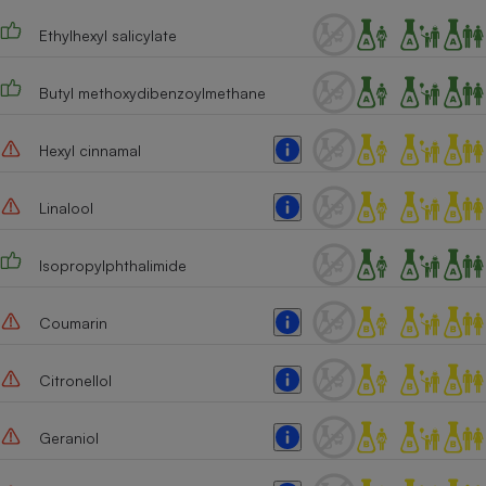
Cafetière à expressos
Ethylhexyl salicylate
Butyl methoxydibenzoylmethane
Hexyl cinnamal
Linalool
Robot ménager
Isopropylphthalimide
Coumarin
Citronellol
Geraniol