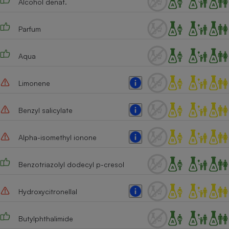
Alcohol denat.
Téléphone mobile -
Smartphone
Plaque de cuisson à
Parfum
induction
Aqua
Climatiseur -
Limonene
Ventilateur
Benzyl salicylate
Antivirus
Climatiseur -
Alpha-isomethyl ionone
Ventilateur
Benzotriazolyl dodecyl p-cresol
Hydroxycitronellal
Butylphthalimide