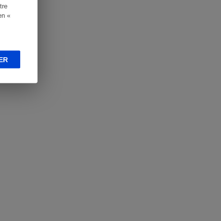
tre
en «
ER