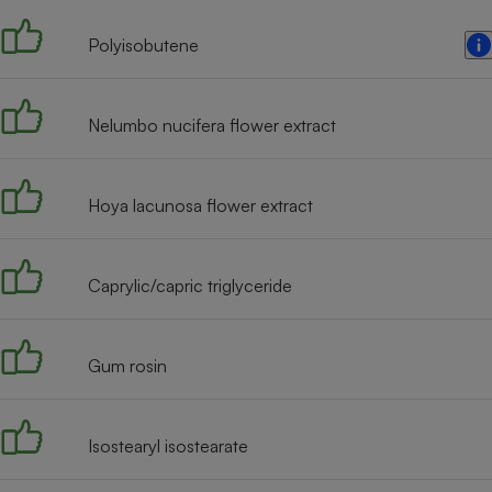
Radiateur électrique
Polyisobutene
Téléphone mobile -
Smartphone
Plaque de cuisson à
Nelumbo nucifera flower extract
induction
Hoya lacunosa flower extract
Climatiseur -
Ventilateur
Caprylic/capric triglyceride
Antivirus
Climatiseur -
Gum rosin
Ventilateur
Isostearyl isostearate