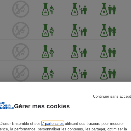
s
Réfrigérateur
Continuer sans accept
Gérer mes cookies
Choisir Ensemble et ses
7 partenaires
utilisent des traceurs pour mesurer
ience, la performance, personnaliser les contenus, les partager, optimiser la