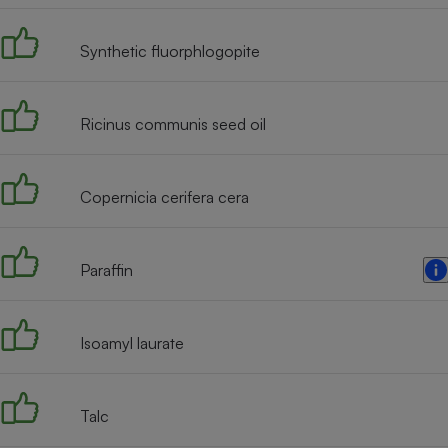
Internet
Synthetic fluorphlogopite
Gros électroménager
Téléphonie
Petit électroménager 
Complément
alimentaire
Ricinus communis seed oil
Mutuelle
Assurance emprunteu
Copernicia cerifera cera
Matelas
Champa
Paraffin
boutei
Banque 
Téléviseur
Isoamyl laurate
Antimoustique
Lave-linge
Talc