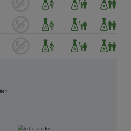
ien !