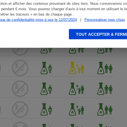
tion et afficher des contenus provenant de sites tiers. Nous conserverons vo
 pendant 6 mois. Vous pourrez changer d’avis à tout moment en utilisant le li
étrer les traceurs » en bas de chaque page.
ique de confidentialité mise à jour le 12/07/2024
|
Personnaliser mes choix
TOUT ACCEPTER & FERM