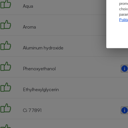
promo
Aqua
choix
param
Polit
Aroma
Aluminum hydroxide
Phenoxyethanol
Ethylhexylglycerin
Ci 77891