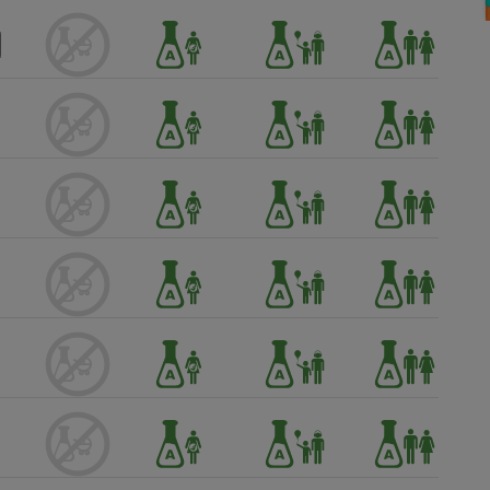
Électricité - Gaz
Appareil photo
numérique
Four encastrable
Lessive
Aspirateur