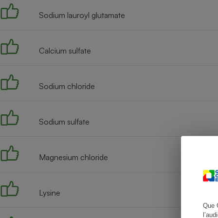
Sodium lauroyl glutamate
Cafetière à expresso
Calcium sulfate
Sodium chloride
Sodium sulfate
Robot ménager
Magnesium chloride
Lysine
Que 
l’aud