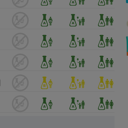
Électricité - Gaz
Appareil photo
numérique
Four encastrable
Lessive
Aspirateur