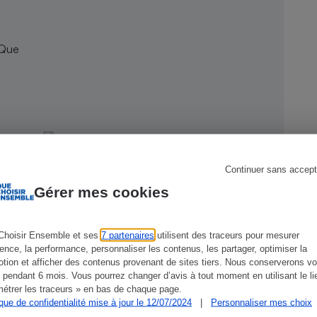
 Que
s
Réfrigérateur
Continuer sans accept
Gérer mes cookies
Choisir Ensemble et ses
7 partenaires
utilisent des traceurs pour mesurer
ience, la performance, personnaliser les contenus, les partager, optimiser la
tion et afficher des contenus provenant de sites tiers. Nous conserverons vo
CONSEILS
G
 pendant 6 mois. Vous pourrez changer d’avis à tout moment en utilisant le li
étrer les traceurs » en bas de chaque page.
ique de confidentialité mise à jour le 12/07/2024
|
Personnaliser mes choix