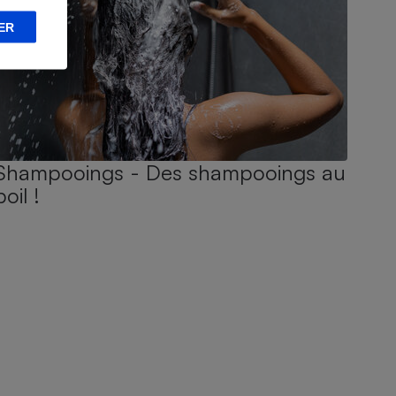
ER
Shampooings - Des shampooings au
poil !