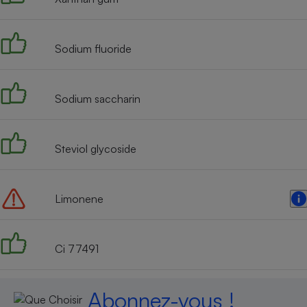
Radiateur électrique
Sodium fluoride
Téléphone mobile -
Smartphone
Plaque de cuisson à
induction
Sodium saccharin
Climatiseur -
Steviol glycoside
Ventilateur
Limonene
Antivirus
Climatiseur -
Ventilateur
Ci 77491
Abonnez-vous !