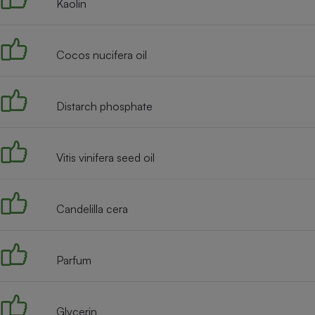
Kaolin
Internet
Gros électroménager
Téléphonie
Cocos nucifera oil
Petit électroménager 
Complément
alimentaire
Mutuelle
Distarch phosphate
Assurance emprunteu
Vitis vinifera seed oil
Matelas
Champa
boutei
Banque 
Candelilla cera
Téléviseur
Antimoustique
Lave-linge
Parfum
Glycerin