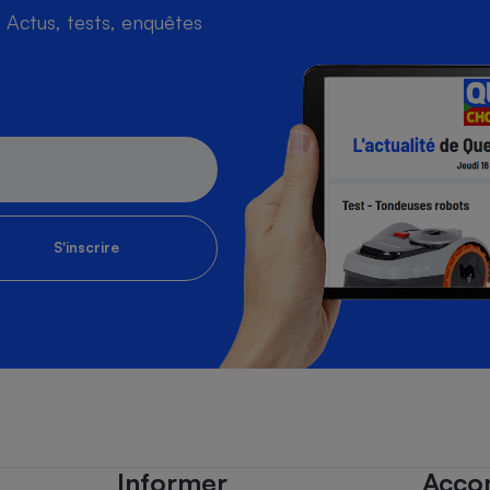
Actus, tests, enquêtes
S'inscrire
Informer
Acco