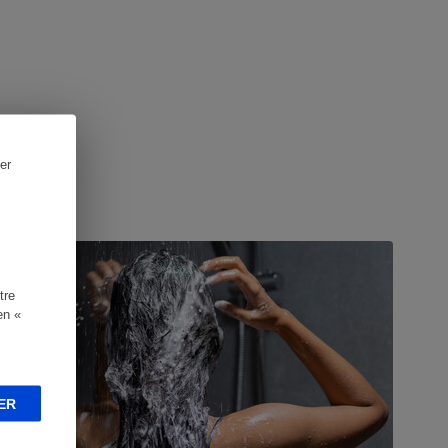
er
UIDE D'ACHAT
tre
en «
ER