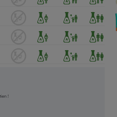
Électricité - Gaz
Appareil photo
numérique
Four encastrable
Lessive
Aspirateur
ien !