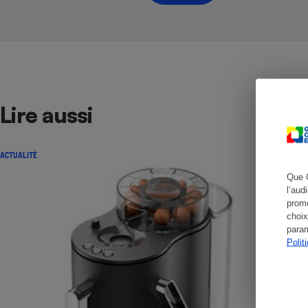
Cafetière à expresso
Lire aussi
ACTUALITÉ
Que 
l’aud
Robot ménager
promo
choix
param
Polit