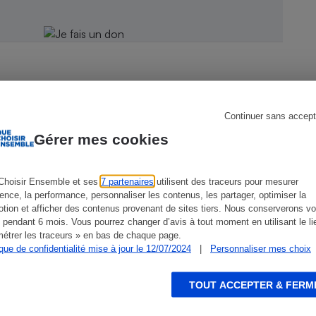
s
Réfrigérateur
Continuer sans accept
Gérer mes cookies
CONSEILS
G
Choisir Ensemble et ses
7 partenaires
utilisent des traceurs pour mesurer
ience, la performance, personnaliser les contenus, les partager, optimiser la
tion et afficher des contenus provenant de sites tiers. Nous conserverons vo
 pendant 6 mois. Vous pourrez changer d’avis à tout moment en utilisant le li
étrer les traceurs » en bas de chaque page.
ique de confidentialité mise à jour le 12/07/2024
|
Personnaliser mes choix
TOUT ACCEPTER & FERM