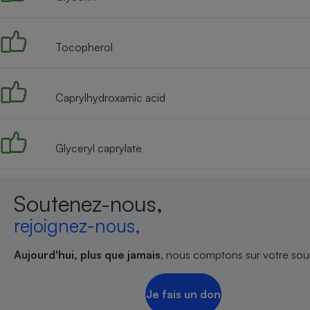
Radiateur électrique
Tocopherol
Téléphone mobile -
Smartphone
Plaque de cuisson à
induction
Caprylhydroxamic acid
Climatiseur -
Glyceryl caprylate
Ventilateur
Soutenez-nous,
Antivirus
rejoignez-nous,
Climatiseur -
Ventilateur
Aujourd'hui, plus que jamais
, nous comptons sur votre sout
Je fais un don