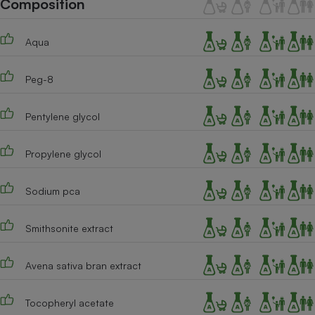
Composition
Téléphone mobile -
Smartphone
Plaque de cuisson à
Aqua
induction
Peg-8
Climatiseur -
Ventilateur
Pentylene glycol
Propylene glycol
Antivirus
Climatiseur -
Sodium pca
Ventilateur
Smithsonite extract
Avena sativa bran extract
Tocopheryl acetate