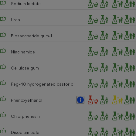
Sodium lactate
Urea
Biosaccharide gum-1
Niacinamide
Cellulose gum
Peg-40 hydrogenated castor oil
Phenoxyethanol
Chlorphenesin
Disodium edta