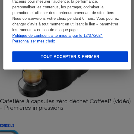
traceurs pour mesurer l’audience, la performance,
personnaliser les contenus, les partager, optimiser la
promotion et afficher des contenus provenant de sites tiers.
Nous conserverons votre choix pendant 6 mois. Vous pourrez
changer d’avis à tout moment en utilisant le lien « paramétrer
les traceurs » en bas de chaque page.
Politique de confidentialité mise à jour le 12/07/2024
Personnaliser mes choix
TOUT ACCEPTER & FERMER
Cafetière à capsules zéro déchet CoffeeB (vidéo)
- Premières impressions
CONSEILS