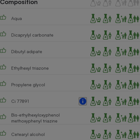
Composition
Téléphone mobile -
Smartphone
Plaque de cuisson à
Aqua
induction
Dicaprylyl carbonate
Climatiseur -
Ventilateur
Dibutyl adipate
Ethylhexyl triazone
Antivirus
Climatiseur -
Propylene glycol
Ventilateur
Ci 77891
Bis-ethylhexyloxyphenol
methoxyphenyl triazine
Cetearyl alcohol