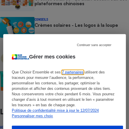
plateformes chinoises
CONSEILS
Crèmes solaires - Les logos à la loupe
Continuer sans accepter
COMMENT NOUS TESTONS
Crèmes solaires - Le protocole
Gérer mes cookies
Que Choisir Ensemble et ses
7 partenaires
utilisent des
COMMENT NOUS TESTONS
Crèmes solaires visage - Le protocole
traceurs pour mesurer l’audience, la performance,
personnaliser les contenus, les partager, optimiser la
promotion et afficher des contenus provenant de sites tiers.
Nous conserverons votre choix pendant 6 mois. Vous pourrez
changer d’avis à tout moment en utilisant le lien « paramétrer
les traceurs » en bas de chaque page.
Lire aussi
Politique de confidentialité mise à jour le 12/07/2024
Personnaliser mes choix
ACTUALITÉ