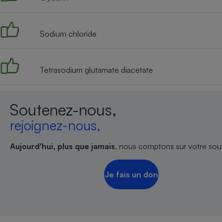
Radiateur électrique
Sodium chloride
Téléphone mobile -
Smartphone
Plaque de cuisson à
induction
Tetrasodium glutamate diacetate
Climatiseur -
Soutenez-nous,
Ventilateur
rejoignez-nous,
Antivirus
Aujourd'hui, plus que jamais
, nous comptons sur votre sout
Climatiseur -
Ventilateur
Je fais un don