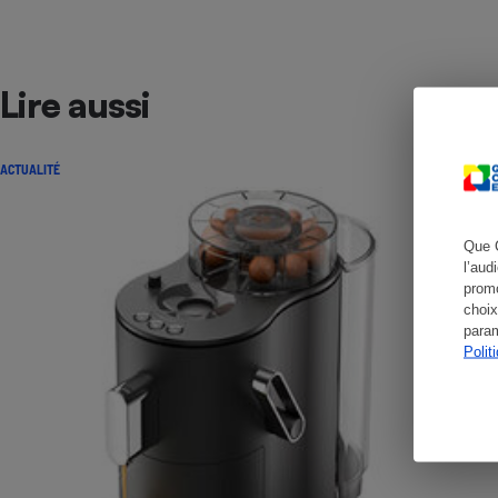
Lire aussi
Cafetière à expresso
ACTUALITÉ
Que 
l’aud
promo
choix
Robot ménager
param
Polit