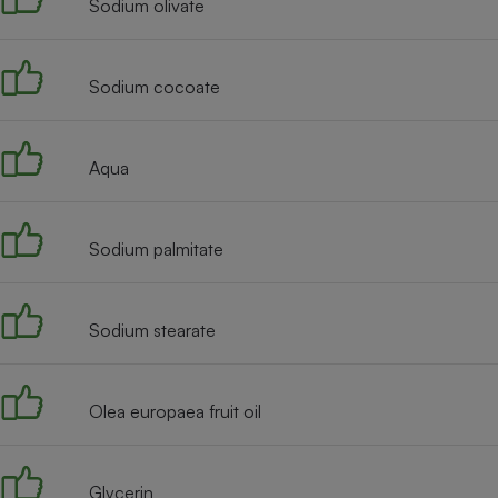
Sodium olivate
Internet
Gros électroménager
Téléphonie
Sodium cocoate
Petit électroménager 
Complément
alimentaire
Mutuelle
Aqua
Assurance emprunteu
Sodium palmitate
Matelas
Champa
boutei
Banque 
Sodium stearate
Téléviseur
Antimoustique
Lave-linge
Olea europaea fruit oil
Glycerin