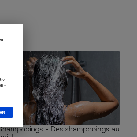
er
UIDE D'ACHAT
tre
en «
ER
Shampooings - Des shampooings au
poil !