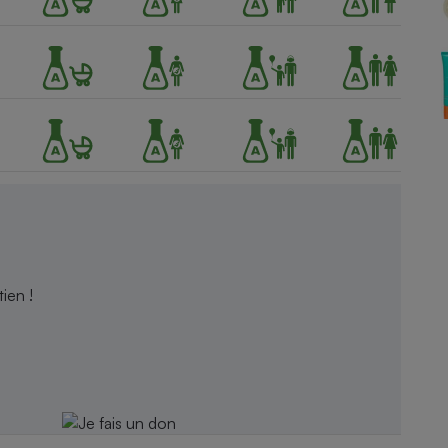
Électricité - Gaz
Appareil photo
numérique
Four encastrable
Lessive
ien !
Aspirateur