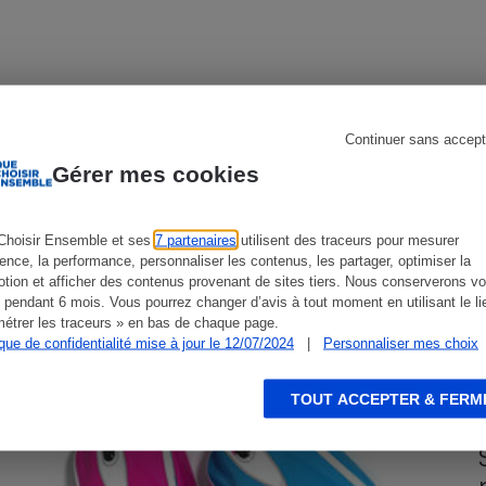
s
Réfrigérateur
Continuer sans accept
CONSEILS
G
Gérer mes cookies
Choisir Ensemble et ses
7 partenaires
utilisent des traceurs pour mesurer
ience, la performance, personnaliser les contenus, les partager, optimiser la
tion et afficher des contenus provenant de sites tiers. Nous conserverons vo
 pendant 6 mois. Vous pourrez changer d’avis à tout moment en utilisant le li
étrer les traceurs » en bas de chaque page.
ique de confidentialité mise à jour le 12/07/2024
|
Personnaliser mes choix
TOUT ACCEPTER & FERM