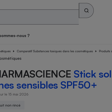
Rechercher sur le site
os combats
Qui sommes-nous ?
 sommes-nous ?
s alimentaires
ateur mutuelle
tif sièges auto
ateur gratuit des
tif lave-linge
teur forfait mobile
tif vélo électrique
atif matelas
ces toxiques dans les
métiques
se des consommateurs
Comparatif Substances toxiques dans les cosmétiques
Produits 
archés
iques
teur Gaz & Électricité
ux
ive
cosmétiques
HARMASCIENCE
Stick sol
ateur gratuit des
ateur assurance vie
atif pneus
tif lave-vaisselle
ateur box internet
tif climatiseur mobile
atif brosse à dents
archés
que
nes sensibles SPF50+
face
on
our le 15 mai 2026
Abus
ateur banque
tif four encastrable
tif téléviseur
tif climatiseur split
tif prothèses auditives
uit non rincé
ion