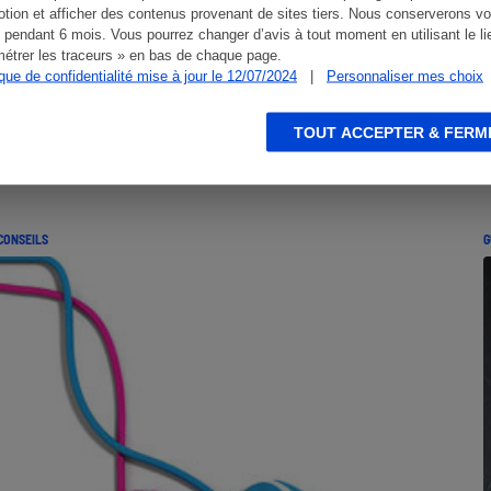
tion et afficher des contenus provenant de sites tiers. Nous conserverons vo
 pendant 6 mois. Vous pourrez changer d’avis à tout moment en utilisant le li
étrer les traceurs » en bas de chaque page.
ique de confidentialité mise à jour le 12/07/2024
|
Personnaliser mes choix
TOUT ACCEPTER & FERM
CONSEILS
G