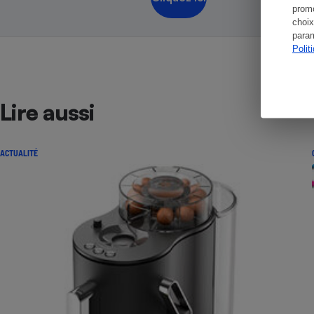
promo
choix
param
Polit
Lire aussi
ACTUALITÉ