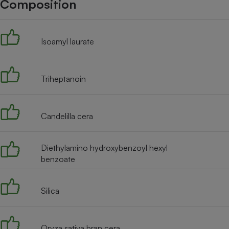
Composition
Internet
Gros électroménager
Téléphonie
Isoamyl laurate
Petit électroménager 
Complément
alimentaire
Mutuelle
Assurance emprunteu
Triheptanoin
Candelilla cera
Matelas
Champa
boutei
Diethylamino hydroxybenzoyl hexyl
Banque 
benzoate
Téléviseur
Antimoustique
Lave-linge
Silica
Oryza sativa bran cera