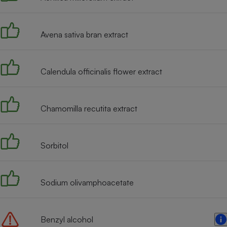
Radiateur électrique
Avena sativa bran extract
Téléphone mobile -
Smartphone
Plaque de cuisson à
induction
Calendula officinalis flower extract
Climatiseur -
Chamomilla recutita extract
Ventilateur
Sorbitol
Antivirus
Climatiseur -
Ventilateur
Sodium olivamphoacetate
Benzyl alcohol