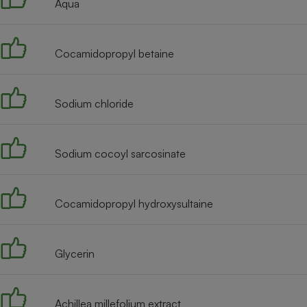
Aqua
Internet
Gros électroménager
Téléphonie
Cocamidopropyl betaine
Petit électroménager 
Complément
alimentaire
Mutuelle
Sodium chloride
Assurance emprunteu
Sodium cocoyl sarcosinate
Matelas
Champa
boutei
Banque 
Cocamidopropyl hydroxysultaine
Téléviseur
Antimoustique
Lave-linge
Glycerin
Achillea millefolium extract