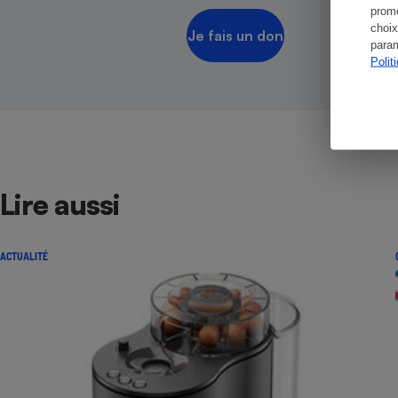
promo
choix
Je fais un don
param
Polit
Lire aussi
ACTUALITÉ