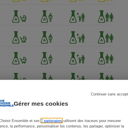
s
Réfrigérateur
Continuer sans accept
Gérer mes cookies
Choisir Ensemble et ses
7 partenaires
utilisent des traceurs pour mesurer
ien !
ience, la performance, personnaliser les contenus, les partager, optimiser la