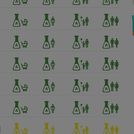
Électricité - Gaz
Appareil photo
numérique
Four encastrable
Lessive
Aspirateur