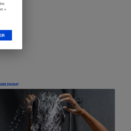
tre
en «
ER
UIDE D'ACHAT