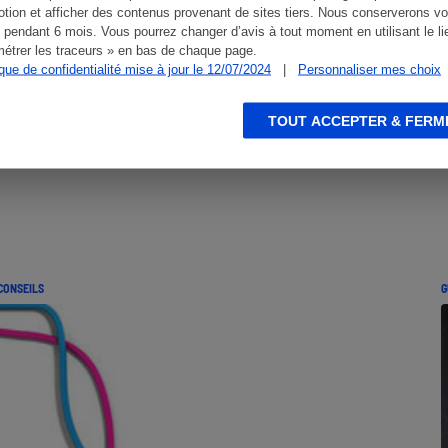
tion et afficher des contenus provenant de sites tiers. Nous conserverons vo
 pendant 6 mois. Vous pourrez changer d’avis à tout moment en utilisant le li
étrer les traceurs » en bas de chaque page.
ique de confidentialité mise à jour le 12/07/2024
|
Personnaliser mes choix
TOUT ACCEPTER & FERM
CONSEILS
G