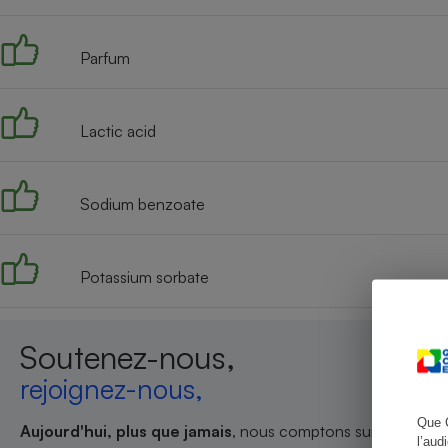
Parfum
Cafetière à expresso
Lactic acid
Sodium benzoate
Potassium sorbate
Robot ménager
Soutenez-nous,
rejoignez-nous,
Que 
Aujourd'hui, plus que jamais
, nous comptons sur votre sout
l’aud