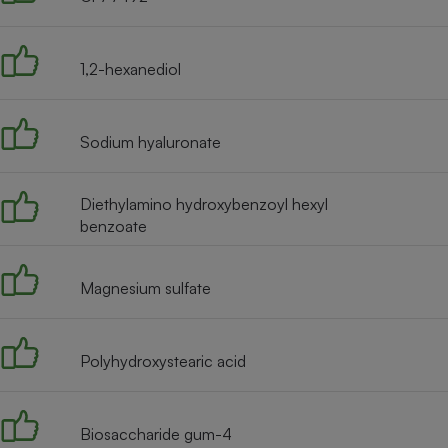
Radiateur électrique
1,2-hexanediol
Téléphone mobile -
Smartphone
Plaque de cuisson à
induction
Sodium hyaluronate
Diethylamino hydroxybenzoyl hexyl
Climatiseur -
Ventilateur
benzoate
Magnesium sulfate
Antivirus
Climatiseur -
Ventilateur
Polyhydroxystearic acid
Biosaccharide gum-4