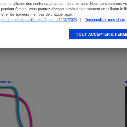
tion et afficher des contenus provenant de sites tiers. Nous conserverons vo
 pendant 6 mois. Vous pourrez changer d’avis à tout moment en utilisant le li
étrer les traceurs » en bas de chaque page.
ique de confidentialité mise à jour le 12/07/2024
|
Personnaliser mes choix
TOUT ACCEPTER & FERM
CONSEILS
G