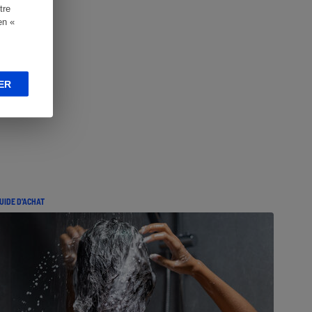
tre
en «
ER
UIDE D'ACHAT