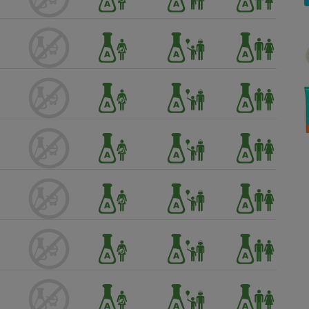
Électricité - Gaz
Appareil photo
numérique
Four encastrable
Lessive
Aspirateur