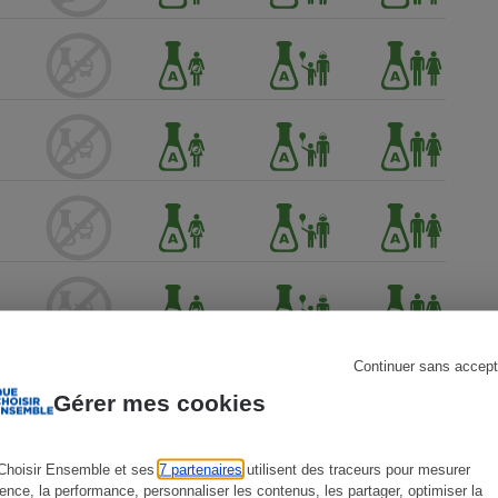
s
Réfrigérateur
Continuer sans accept
Gérer mes cookies
Choisir Ensemble et ses
7 partenaires
utilisent des traceurs pour mesurer
 Que
ience, la performance, personnaliser les contenus, les partager, optimiser la