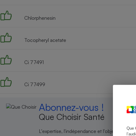
Chlorphenesin
Cafetière à expresso
Tocopheryl acetate
Ci 77491
Ci 77499
Robot ménager
Abonnez-vous !
Que Choisir Santé
Que 
L'expertise, l'indépendance et l'objectivité de
l’aud