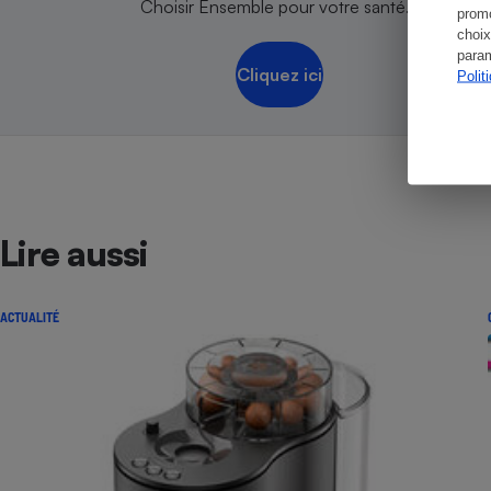
Choisir Ensemble pour votre santé.
promo
choix
param
Cliquez ici
Polit
Lire aussi
ACTUALITÉ