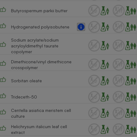
Cafetière à expressos
Butyrospermum parkii butter
Hydrogenated polyisobutene
Sodium acrylate/sodium
acryloyldimethyl taurate
copolymer
Dimethicone/vinyl dimethicone
crosspolymer
Robot ménager
Sorbitan oleate
Trideceth-50
Centella asiatica meristem cell
culture
Helichrysum italicum leaf cell
extract