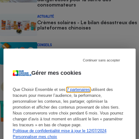
consommateurs
ACTUALITÉ
Crèmes solaires - Le bilan désastreux des
plateformes chinoises
CONSEILS
Crèmes solaires - Les logos à la loupe
Continuer sans accepter
Gérer mes cookies
COMMENT NOUS TESTONS
Crèmes solaires - Le protocole
Que Choisir Ensemble et ses
7 partenaires
utilisent des
traceurs pour mesurer l’audience, la performance,
personnaliser les contenus, les partager, optimiser la
COMMENT NOUS TESTONS
Crèmes solaires visage - Le protocole
promotion et afficher des contenus provenant de sites tiers.
Nous conserverons votre choix pendant 6 mois. Vous pourrez
changer d’avis à tout moment en utilisant le lien « paramétrer
les traceurs » en bas de chaque page.
Politique de confidentialité mise à jour le 12/07/2024
Personnaliser mes choix