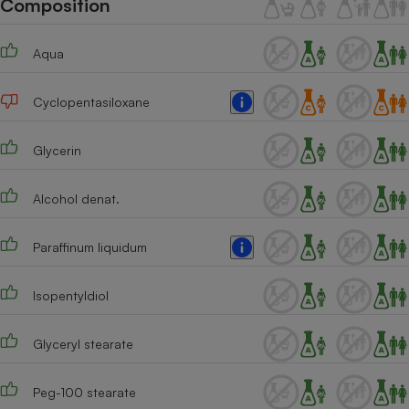
Composition
Téléphone mobile -
Smartphone
Plaque de cuisson à
Aqua
induction
Cyclopentasiloxane
Climatiseur -
Ventilateur
Glycerin
Alcohol denat.
Antivirus
Climatiseur -
Paraffinum liquidum
Ventilateur
Isopentyldiol
Glyceryl stearate
Peg-100 stearate