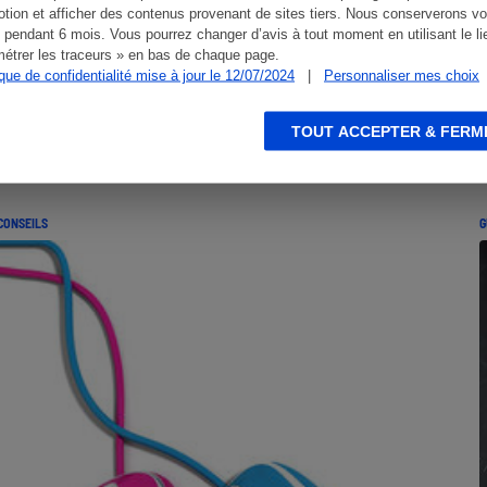
tion et afficher des contenus provenant de sites tiers. Nous conserverons vo
 pendant 6 mois. Vous pourrez changer d’avis à tout moment en utilisant le li
étrer les traceurs » en bas de chaque page.
ique de confidentialité mise à jour le 12/07/2024
|
Personnaliser mes choix
TOUT ACCEPTER & FERM
CONSEILS
G