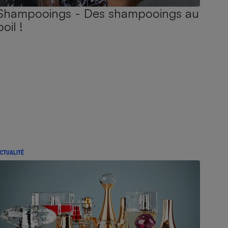
Shampooings - Des shampooings au
poil !
CTUALITÉ