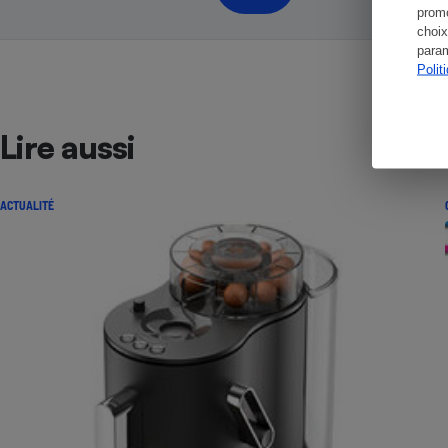
promo
choix
param
Polit
Lire aussi
ACTUALITÉ