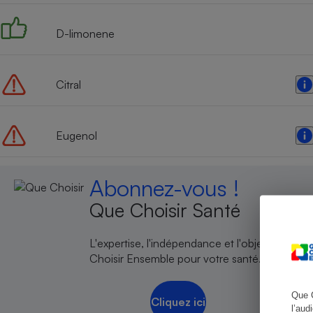
D-limonene
Cafetière à expresso
Citral
Eugenol
Abonnez-vous !
Que Choisir Santé
Robot ménager
L'expertise, l'indépendance et l'objectivité de
Choisir Ensemble pour votre santé.
Que 
Cliquez ici
l’aud