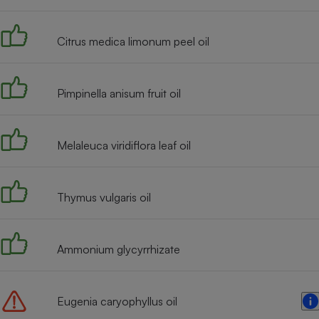
Radiateur électrique
Citrus medica limonum peel oil
Téléphone mobile -
Smartphone
Plaque de cuisson à
induction
Pimpinella anisum fruit oil
Melaleuca viridiflora leaf oil
Climatiseur -
Ventilateur
Thymus vulgaris oil
Antivirus
Climatiseur -
Ventilateur
Ammonium glycyrrhizate
Eugenia caryophyllus oil