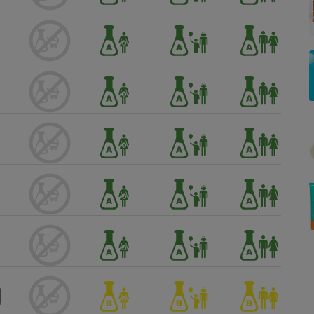
Électricité - Gaz
Appareil photo
numérique
Four encastrable
Lessive
Aspirateur