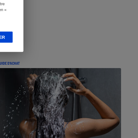
tre
en «
ER
UIDE D'ACHAT