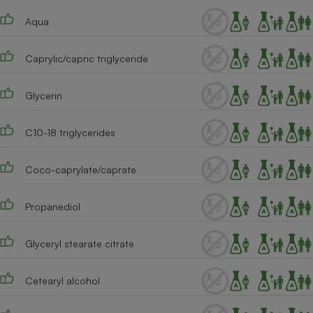
Téléphone mobile -
Smartphone
Aqua
Plaque de cuisson à
induction
Caprylic/capric triglyceride
Glycerin
Climatiseur -
Ventilateur
C10-18 triglycerides
Antivirus
Coco-caprylate/caprate
Climatiseur -
Ventilateur
Propanediol
Glyceryl stearate citrate
Cetearyl alcohol