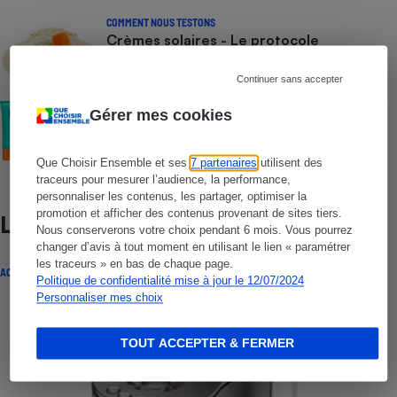
COMMENT NOUS TESTONS
Crèmes solaires - Le protocole
Continuer sans accepter
COMMENT NOUS TESTONS
Gérer mes cookies
Crèmes solaires visage - Le protocole
Que Choisir Ensemble et ses
7 partenaires
utilisent des
traceurs pour mesurer l’audience, la performance,
personnaliser les contenus, les partager, optimiser la
promotion et afficher des contenus provenant de sites tiers.
Lire aussi
Nous conserverons votre choix pendant 6 mois. Vous pourrez
changer d’avis à tout moment en utilisant le lien « paramétrer
les traceurs » en bas de chaque page.
ACTUALITÉ
Politique de confidentialité mise à jour le 12/07/2024
Personnaliser mes choix
TOUT ACCEPTER & FERMER