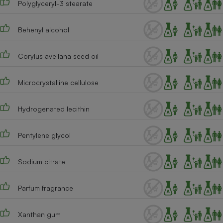
Polyglyceryl-3 stearate
Cafetière à expressos
Behenyl alcohol
Corylus avellana seed oil
Microcrystalline cellulose
Hydrogenated lecithin
Robot ménager
Pentylene glycol
Sodium citrate
Parfum fragrance
Xanthan gum