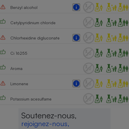
Benzyl alcohol
Cafetière à expressos
Cetylpyridinium chloride
Chlorhexidine digluconate
Ci 16255
Robot ménager
Aroma
Limonene
Potassium acesulfame
Soutenez-nous,
rejoignez-nous,