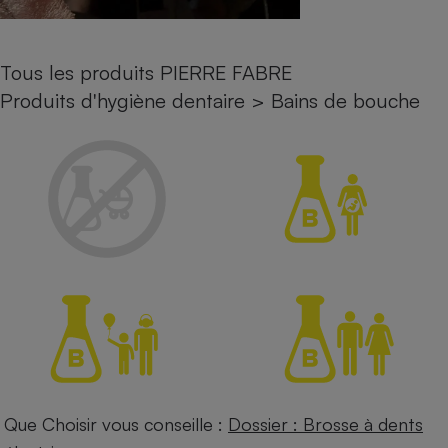
Petit électroménager - U
Complément
alimentaire
Tous les produits PIERRE FABRE
Mutuelle
Assurance emprunteur
Produits d'hygiène dentaire
>
Bains de bouche
Matelas
Champagne
bouteille
Banque en 
Téléviseur
Antimoustique
Lave-linge
Radiateur électrique
Que Choisir vous conseille :
Dossier : Brosse à dents