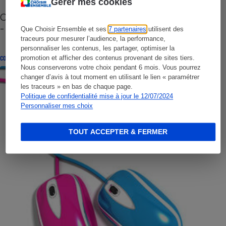
Gérer mes cookies
Cafetière à capsules zéro déchet CoffeeB (vidéo)
- Premières impressions
Que Choisir Ensemble et ses
7 partenaires
utilisent des
traceurs pour mesurer l’audience, la performance,
personnaliser les contenus, les partager, optimiser la
promotion et afficher des contenus provenant de sites tiers.
CONSEILS
Nous conserverons votre choix pendant 6 mois. Vous pourrez
changer d’avis à tout moment en utilisant le lien « paramétrer
les traceurs » en bas de chaque page.
Politique de confidentialité mise à jour le 12/07/2024
Personnaliser mes choix
TOUT ACCEPTER & FERMER