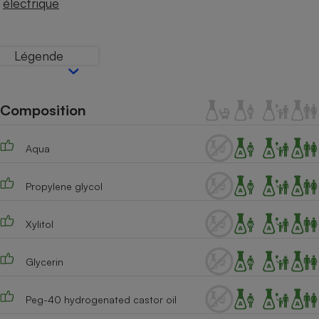
électrique
Téléphone mobile -
Smartphone
Plaque de cuisson à
induction
Légende
Climatiseur -
Composition
Ventilateur
Aqua
Antivirus
Climatiseur -
Propylene glycol
Ventilateur
Xylitol
Glycerin
Peg-40 hydrogenated castor oil