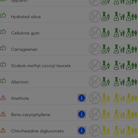
Glycerin
Téléphone mobile -
Smartphone
Plaque de cuisson à
Hydrated silica
induction
Cellulose gum
Climatiseur -
Carrageenan
Ventilateur
Sodium methyl cocoyl taurate
Antivirus
Climatiseur -
Allantoin
Ventilateur
Anethole
Beta-caryophyllene
Chlorhexidine digluconate