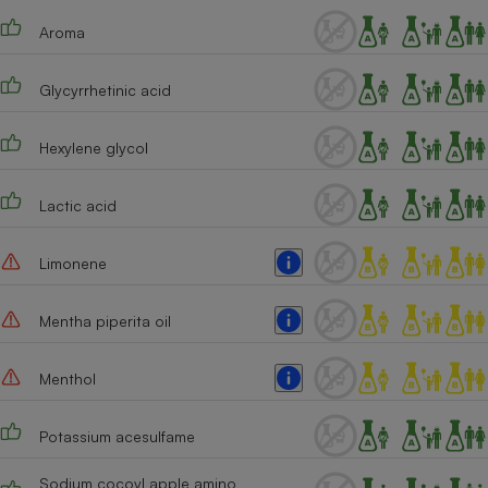
Aroma
Cafetière à expressos
Glycyrrhetinic acid
Hexylene glycol
Lactic acid
Robot ménager
Limonene
Mentha piperita oil
Menthol
Potassium acesulfame
Sodium cocoyl apple amino