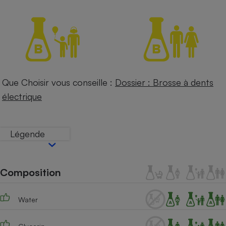
Petit électroménager - U
Complément
alimentaire
Mutuelle
Assurance emprunteur
Que Choisir vous conseille :
Dossier : Brosse à dents
électrique
Matelas
Champagne
bouteille
Banque en 
Téléviseur
Légende
Antimoustique
Lave-linge
Composition
Radiateur électrique
Water