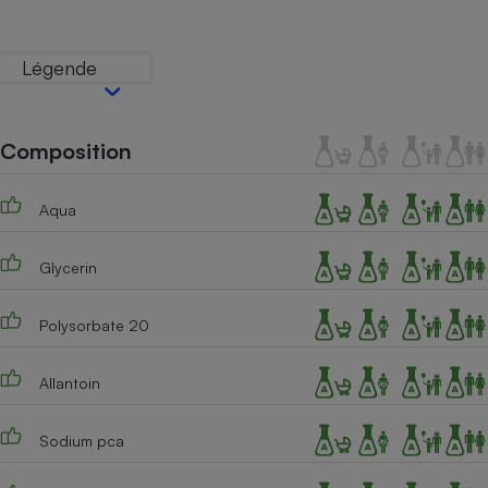
Téléphone mobile -
Smartphone
Plaque de cuisson à
Légende
induction
Composition
Climatiseur -
Ventilateur
Aqua
Antivirus
Glycerin
Climatiseur -
Ventilateur
Polysorbate 20
Allantoin
Sodium pca