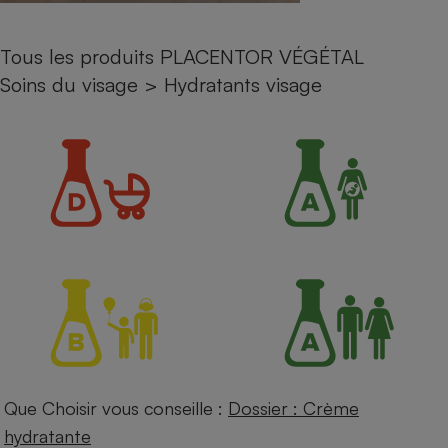
Petit électroménager - U
Complément
Tous les produits PLACENTOR VÉGÉTAL
alimentaire
Mutuelle
Soins du visage
>
Hydratants visage
Assurance emprunteur
Matelas
Champagne
bouteille
Banque en 
Téléviseur
Antimoustique
Lave-linge
Radiateur électrique
Que Choisir vous conseille :
Dossier : Crème
hydratante