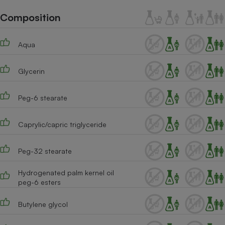
Téléphone mobile -
Smartphone
Composition
Plaque de cuisson à
induction
Aqua
Glycerin
Climatiseur -
Ventilateur
Peg-6 stearate
Antivirus
Caprylic/capric triglyceride
Climatiseur -
Ventilateur
Peg-32 stearate
Hydrogenated palm kernel oil
peg-6 esters
Butylene glycol