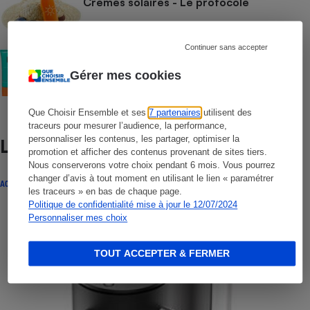
Crèmes solaires - Le protocole
Continuer sans accepter
COMMENT NOUS TESTONS
Crèmes solaires visage - Le protocole
Gérer mes cookies
Que Choisir Ensemble et ses
7 partenaires
utilisent des
traceurs pour mesurer l’audience, la performance,
personnaliser les contenus, les partager, optimiser la
Lire aussi
promotion et afficher des contenus provenant de sites tiers.
Nous conserverons votre choix pendant 6 mois. Vous pourrez
changer d’avis à tout moment en utilisant le lien « paramétrer
ACTUALITÉ
les traceurs » en bas de chaque page.
Politique de confidentialité mise à jour le 12/07/2024
Personnaliser mes choix
TOUT ACCEPTER & FERMER