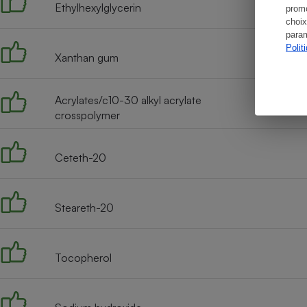
Ethylhexylglycerin
promo
choix
param
Polit
Xanthan gum
Acrylates/c10-30 alkyl acrylate
crosspolymer
Ceteth-20
Steareth-20
Tocopherol