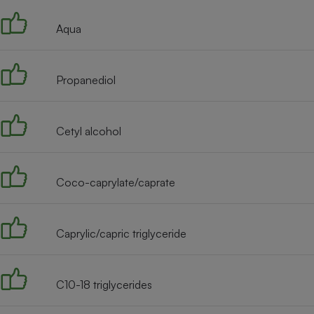
Internet
Aqua
Gros électroménager
Téléphonie
Petit électroménager 
Complément
Propanediol
alimentaire
Mutuelle
Assurance emprunteu
Cetyl alcohol
Matelas
Coco-caprylate/caprate
Champa
boutei
Banque 
Téléviseur
Caprylic/capric triglyceride
Antimoustique
Lave-linge
C10-18 triglycerides