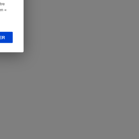
tre
en «
ER