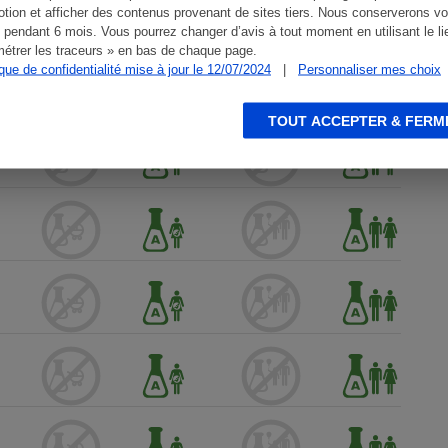
tion et afficher des contenus provenant de sites tiers. Nous conserverons vo
 pendant 6 mois. Vous pourrez changer d’avis à tout moment en utilisant le li
étrer les traceurs » en bas de chaque page.
ique de confidentialité mise à jour le 12/07/2024
|
Personnaliser mes choix
TOUT ACCEPTER & FERM