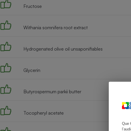
Fructose
Withania somnifera root extract
Cafetière à expresso
Hydrogenated olive oil unsaponifiables
Glycerin
Robot ménager
Butyrospermum parkii butter
Tocopheryl acetate
Que 
l’aud