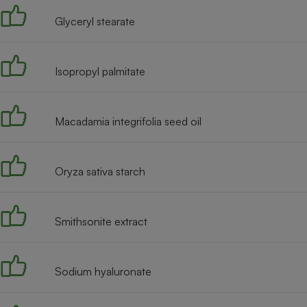
Radiateur électrique
Glyceryl stearate
Téléphone mobile -
Smartphone
Isopropyl palmitate
Plaque de cuisson à
induction
Macadamia integrifolia seed oil
Climatiseur -
Ventilateur
Oryza sativa starch
Antivirus
Smithsonite extract
Climatiseur -
Ventilateur
Sodium hyaluronate