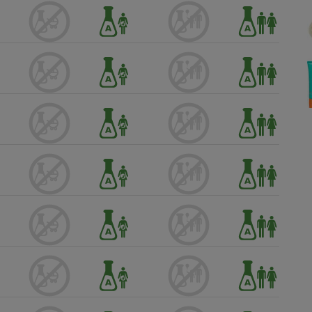
Électricité - Gaz
Appareil photo
numérique
Four encastrable
Lessive
Aspirateur