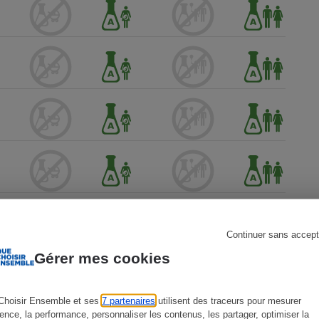
s
Réfrigérateur
Continuer sans accept
Gérer mes cookies
Choisir Ensemble et ses
7 partenaires
utilisent des traceurs pour mesurer
ience, la performance, personnaliser les contenus, les partager, optimiser la