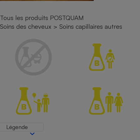
Petit électroménager - U
Complément
Tous les produits POSTQUAM
alimentaire
Mutuelle
Soins des cheveux
>
Soins capillaires autres
Assurance emprunteur
Matelas
Champagne
bouteille
Banque en 
Téléviseur
Antimoustique
Lave-linge
Radiateur électrique
Légende