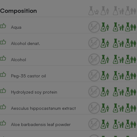
Téléphone mobile -
Smartphone
Composition
Plaque de cuisson à
induction
Aqua
Alcohol denat.
Climatiseur -
Ventilateur
Alcohol
Antivirus
Peg-35 castor oil
Climatiseur -
Ventilateur
Hydrolyzed soy protein
Aesculus hippocastanum extract
Aloe barbadensis leaf powder