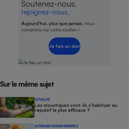
Soutenez-nous,
Téléphone mobile -
Smartphone
rejoignez-nous,
Plaque de cuisson à
induction
Aujourd'hui, plus que jamais
, nous
comptons sur votre soutien !
Climatiseur -
Je fais un don
Ventilateur
Antivirus
Climatiseur -
Ventilateur
Sur le même sujet
ACTUALITÉ
Les moustiques vont-ils s’habituer au
répulsif le plus efficace ?
ACTION QUE CHOISIR ENSEMBLE