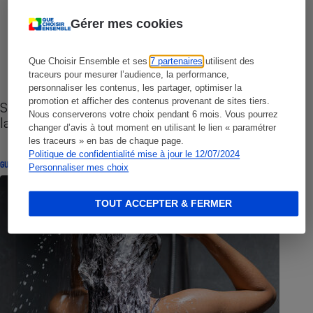
Gérer mes cookies
Que Choisir Ensemble et ses
7 partenaires
utilisent des
traceurs pour mesurer l’audience, la performance,
personnaliser les contenus, les partager, optimiser la
promotion et afficher des contenus provenant de sites tiers.
Sites de rencontres - Nos conseils pour vous
Nous conserverons votre choix pendant 6 mois. Vous pourrez
lancer
changer d’avis à tout moment en utilisant le lien « paramétrer
les traceurs » en bas de chaque page.
Politique de confidentialité mise à jour le 12/07/2024
GUIDE D'ACHAT
Personnaliser mes choix
TOUT ACCEPTER & FERMER