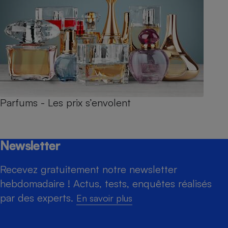
Parfums - Les prix s’envolent
Newsletter
Recevez gratuitement notre newsletter
hebdomadaire ! Actus, tests, enquêtes réalisés
par des experts.
En savoir plus