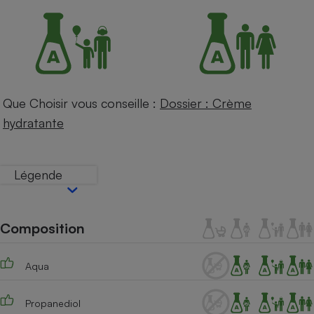
Petit électroménager - U
Complément
alimentaire
Mutuelle
Assurance emprunteur
Que Choisir vous conseille :
Dossier : Crème
hydratante
Matelas
Champagne
bouteille
Banque en 
Légende
Téléviseur
Antimoustique
Lave-linge
Composition
Aqua
Radiateur électrique
Propanediol