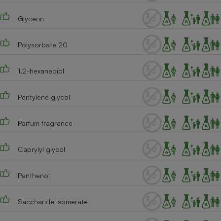
Téléphone mobile -
Smartphone
Glycerin
Plaque de cuisson à
induction
Polysorbate 20
1,2-hexanediol
Climatiseur -
Ventilateur
Pentylene glycol
Antivirus
Parfum fragrance
Climatiseur -
Ventilateur
Caprylyl glycol
Panthenol
Saccharide isomerate