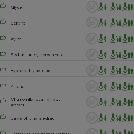
Téléphone mobile -
Glycerin
Smartphone
Plaque de cuisson à
induction
Sorbitol
Xylitol
Climatiseur -
Ventilateur
Sodium lauroyl sarcosinate
Antivirus
Hydroxyethylcellulose
Climatiseur -
Ventilateur
Alcohol
Chamomilla recutita flower
extract
Salvia officinalis extract
Echinacea angustifolia extract