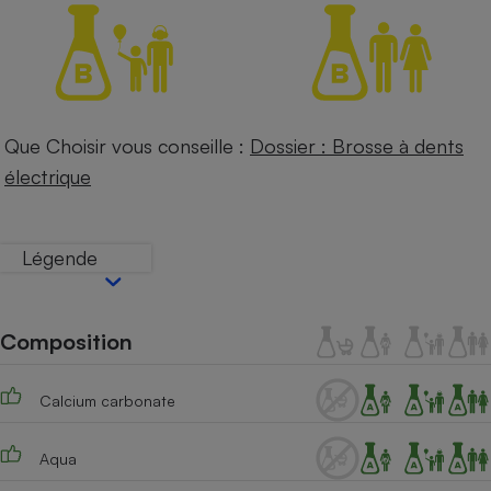
Petit électroménager - U
Complément
alimentaire
Mutuelle
Assurance emprunteur
Que Choisir vous conseille :
Dossier : Brosse à dents
électrique
Matelas
Champagne
bouteille
Banque en 
Légende
Téléviseur
Antimoustique
Lave-linge
Composition
Calcium carbonate
Radiateur électrique
Aqua