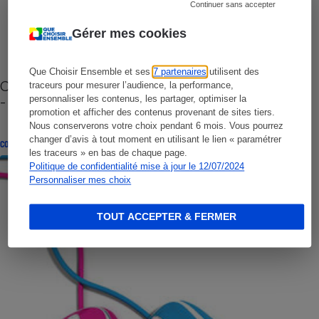
Continuer sans accepter
Gérer mes cookies
Que Choisir Ensemble et ses
7 partenaires
utilisent des
Cafetière à capsules zéro déchet CoffeeB (vidéo)
traceurs pour mesurer l’audience, la performance,
- Premières impressions
personnaliser les contenus, les partager, optimiser la
promotion et afficher des contenus provenant de sites tiers.
Nous conserverons votre choix pendant 6 mois. Vous pourrez
changer d’avis à tout moment en utilisant le lien « paramétrer
CONSEILS
les traceurs » en bas de chaque page.
Politique de confidentialité mise à jour le 12/07/2024
Personnaliser mes choix
TOUT ACCEPTER & FERMER