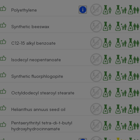
Téléphone mobile -
Smartphone
Polyethylene
Plaque de cuisson à
induction
Synthetic beeswax
C12-15 alkyl benzoate
Climatiseur -
Ventilateur
Isodecyl neopentanoate
Antivirus
Synthetic fluorphlogopite
Climatiseur -
Ventilateur
Octyldodecyl stearoyl stearate
Helianthus annuus seed oil
Pentaerythrityl tetra-di-t-butyl
hydroxyhydrocinnamate