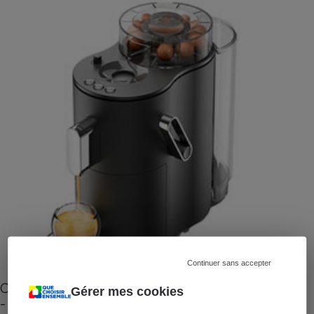
Continuer sans accepter
Cafetière à capsules zéro déchet CoffeeB (vidéo)
Gérer mes cookies
- Premières impressions