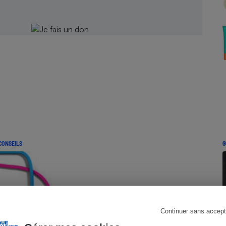
Électricité - Gaz
Appareil photo
numérique
Four encastrable
Lessive
CONSEILS
G
Aspirateur
Continuer sans accept