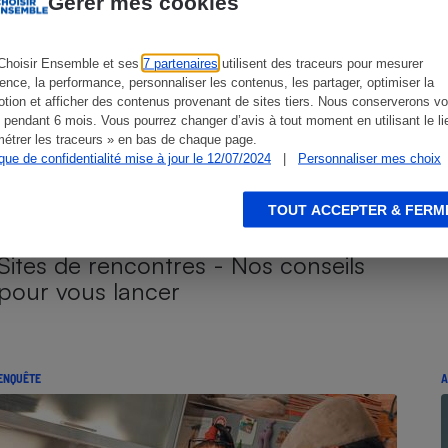
Gérer mes cookies
Choisir Ensemble et ses
7 partenaires
utilisent des traceurs pour mesurer
ience, la performance, personnaliser les contenus, les partager, optimiser la
s
Réfrigérateur
tion et afficher des contenus provenant de sites tiers. Nous conserverons vo
 pendant 6 mois. Vous pourrez changer d’avis à tout moment en utilisant le li
étrer les traceurs » en bas de chaque page.
ique de confidentialité mise à jour le 12/07/2024
|
Personnaliser mes choix
TOUT ACCEPTER & FERM
Sites de rencontres - Nos conseils
pour vous lancer
ENQUÊTE
A