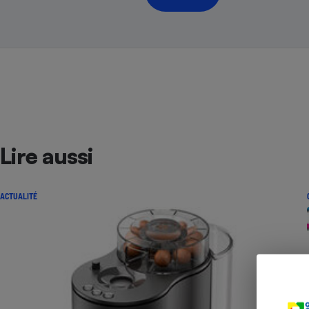
Radiateur électrique
Téléphone mobile -
Smartphone
Plaque de cuisson à
induction
Climatiseur -
Lire aussi
Ventilateur
ACTUALITÉ
Antivirus
Climatiseur -
Ventilateur