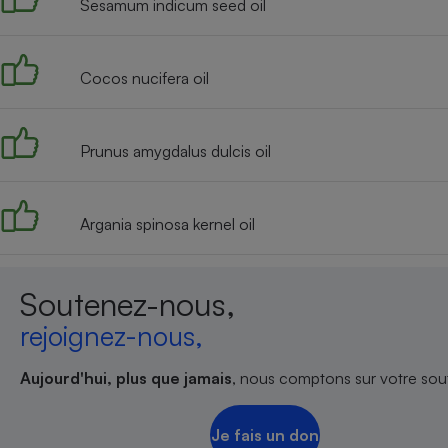
Sesamum indicum seed oil
Internet
Gros électroménager
Téléphonie
Cocos nucifera oil
Petit électroménager 
Complément
alimentaire
Mutuelle
Prunus amygdalus dulcis oil
Assurance emprunteu
Argania spinosa kernel oil
Matelas
Champa
boutei
Banque 
Soutenez-nous,
Téléviseur
rejoignez-nous,
Antimoustique
Lave-linge
Aujourd'hui, plus que jamais
, nous comptons sur votre sout
Je fais un don