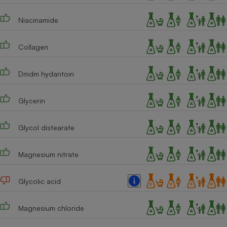
Téléphone mobile -
Smartphone
Niacinamide
Plaque de cuisson à
induction
Collagen
Dmdm hydantoin
Climatiseur -
Ventilateur
Glycerin
Antivirus
Glycol distearate
Climatiseur -
Ventilateur
Magnesium nitrate
Glycolic acid
Magnesium chloride