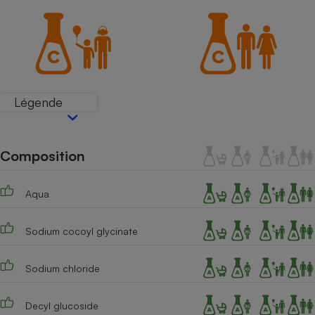
Petit électroménager - U
Complément
alimentaire
Mutuelle
Assurance emprunteur
Légende
Matelas
Champagne
bouteille
Composition
Banque en 
Téléviseur
Aqua
Antimoustique
Lave-linge
Sodium cocoyl glycinate
Sodium chloride
Radiateur électrique
Decyl glucoside