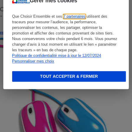
Gérer mes cookies
Cafetière à capsules zéro déchet CoffeeB (vidéo)
- Premières impressions
Que Choisir Ensemble et ses
7 partenaires
utilisent des
traceurs pour mesurer l’audience, la performance,
personnaliser les contenus, les partager, optimiser la
CONSEILS
promotion et afficher des contenus provenant de sites tiers.
Nous conserverons votre choix pendant 6 mois. Vous pourrez
changer d’avis à tout moment en utilisant le lien « paramétrer
les traceurs » en bas de chaque page.
Politique de confidentialité mise à jour le 12/07/2024
Personnaliser mes choix
TOUT ACCEPTER & FERMER