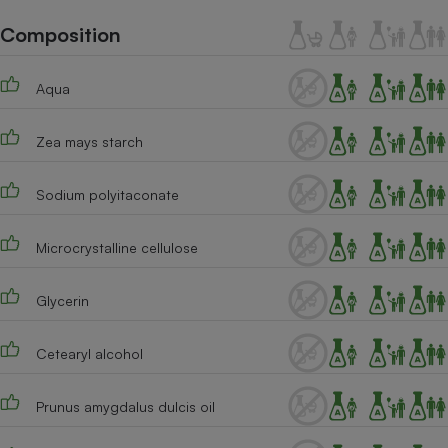
Téléphone mobile -
Smartphone
Composition
Plaque de cuisson à
induction
Aqua
Zea mays starch
Climatiseur -
Ventilateur
Sodium polyitaconate
Antivirus
Microcrystalline cellulose
Climatiseur -
Ventilateur
Glycerin
Cetearyl alcohol
Prunus amygdalus dulcis oil