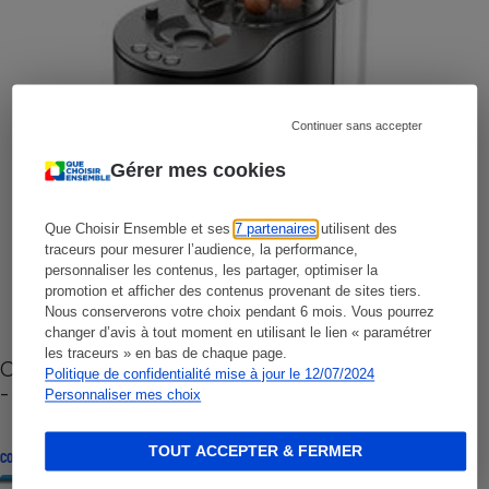
Continuer sans accepter
Gérer mes cookies
Que Choisir Ensemble et ses
7 partenaires
utilisent des
traceurs pour mesurer l’audience, la performance,
personnaliser les contenus, les partager, optimiser la
promotion et afficher des contenus provenant de sites tiers.
Nous conserverons votre choix pendant 6 mois. Vous pourrez
changer d’avis à tout moment en utilisant le lien « paramétrer
les traceurs » en bas de chaque page.
Cafetière à capsules zéro déchet CoffeeB (vidéo)
Politique de confidentialité mise à jour le 12/07/2024
- Premières impressions
Personnaliser mes choix
TOUT ACCEPTER & FERMER
CONSEILS