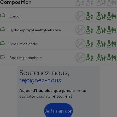
Composition
Téléphone mobile -
Smartphone
Plaque de cuisson à
induction
Oxipol
Hydroxypropyl methylcellulose
Climatiseur -
Ventilateur
Sodium chloride
Sodium phosphate
Antivirus
Climatiseur -
Soutenez-nous,
Ventilateur
rejoignez-nous,
Aujourd'hui, plus que jamais
, nous
comptons sur votre soutien !
Je fais un don