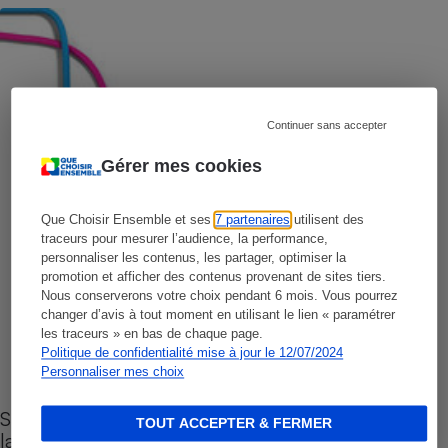
Continuer sans accepter
Gérer mes cookies
Que Choisir Ensemble et ses
7 partenaires
utilisent des
traceurs pour mesurer l’audience, la performance,
personnaliser les contenus, les partager, optimiser la
promotion et afficher des contenus provenant de sites tiers.
Nous conserverons votre choix pendant 6 mois. Vous pourrez
changer d’avis à tout moment en utilisant le lien « paramétrer
les traceurs » en bas de chaque page.
Politique de confidentialité mise à jour le 12/07/2024
Personnaliser mes choix
Sites de rencontres - Nos conseils pour vous
TOUT ACCEPTER & FERMER
lancer