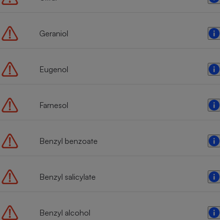
Radiateur électrique
Geraniol
Téléphone mobile -
Smartphone
Plaque de cuisson à
induction
Eugenol
Climatiseur -
Farnesol
Ventilateur
Benzyl benzoate
Antivirus
Climatiseur -
Ventilateur
Benzyl salicylate
Benzyl alcohol