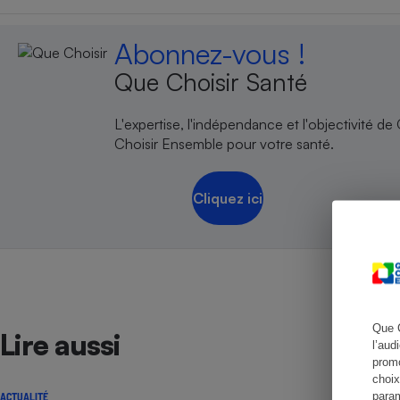
Abonnez-vous !
Que Choisir Santé
Cafetière à expresso
L'expertise, l'indépendance et l'objectivité de
Choisir Ensemble pour votre santé.
Cliquez ici
Robot ménager
Que 
Lire aussi
l’aud
promo
choix
param
ACTUALITÉ