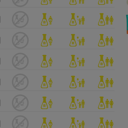
Électricité - Gaz
Appareil photo
numérique
Four encastrable
Lessive
Aspirateur