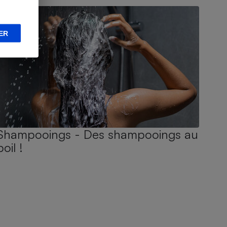
ER
Shampooings - Des shampooings au
poil !