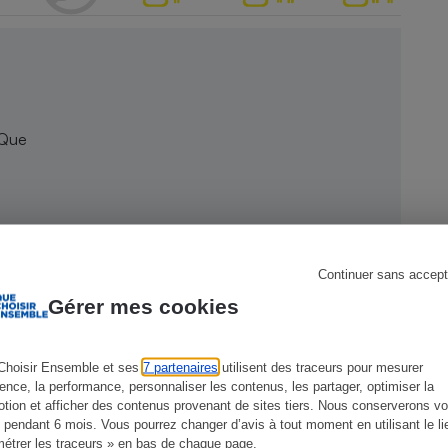
s
Réfrigérateur
 Que
Continuer sans accept
Gérer mes cookies
Choisir Ensemble et ses
7 partenaires
utilisent des traceurs pour mesurer
ience, la performance, personnaliser les contenus, les partager, optimiser la
tion et afficher des contenus provenant de sites tiers. Nous conserverons vo
 pendant 6 mois. Vous pourrez changer d’avis à tout moment en utilisant le li
étrer les traceurs » en bas de chaque page.
CONSEILS
G