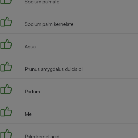
Sodium palmate
Internet
Gros électroménager
Téléphonie
Sodium palm kernelate
Petit électroménager 
Complément
alimentaire
Mutuelle
Aqua
Assurance emprunteu
Prunus amygdalus dulcis oil
Matelas
Champa
boutei
Banque 
Parfum
Téléviseur
Antimoustique
Lave-linge
Mel
Palm kernel acid