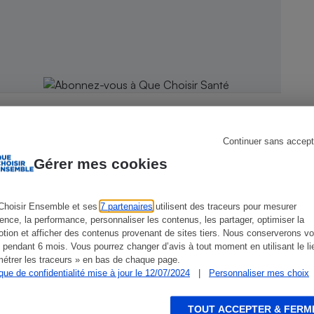
s
Réfrigérateur
Continuer sans accept
Gérer mes cookies
Choisir Ensemble et ses
7 partenaires
utilisent des traceurs pour mesurer
CONSEILS
G
ience, la performance, personnaliser les contenus, les partager, optimiser la
tion et afficher des contenus provenant de sites tiers. Nous conserverons vo
 pendant 6 mois. Vous pourrez changer d’avis à tout moment en utilisant le li
étrer les traceurs » en bas de chaque page.
ique de confidentialité mise à jour le 12/07/2024
|
Personnaliser mes choix
TOUT ACCEPTER & FERM