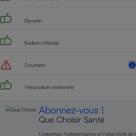
Radiateur électrique
Glycerin
Téléphone mobile -
Smartphone
Plaque de cuisson à
induction
Sodium chloride
Climatiseur -
Coumarin
Ventilateur
Tetrasodium etidronate
Antivirus
Climatiseur -
Ventilateur
Abonnez-vous !
Que Choisir Santé
L'expertise, l'indépendance et l'objectivité de