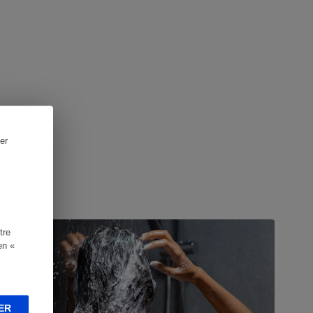
er
UIDE D'ACHAT
tre
en «
ER