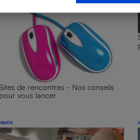
Sites de rencontres - Nos conseils
pour vous lancer
ENQUÊTE
A