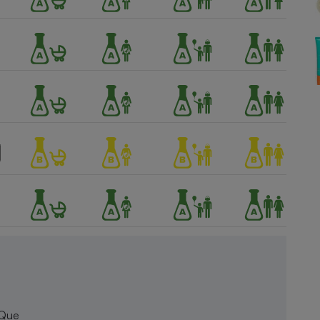
Électricité - Gaz
Appareil photo
numérique
Four encastrable
Lessive
Aspirateur
 Que