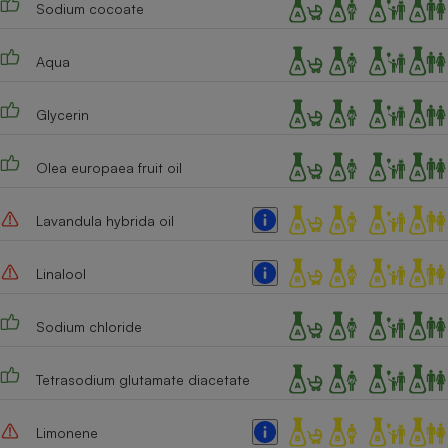
Sodium cocoate
Téléphone mobile -
Smartphone
Plaque de cuisson à
induction
Aqua
Glycerin
Climatiseur -
Ventilateur
Olea europaea fruit oil
Lavandula hybrida oil
Antivirus
Climatiseur -
Linalool
Ventilateur
Sodium chloride
Tetrasodium glutamate diacetate
Limonene