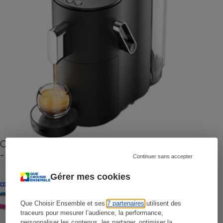
Cafetière à capsules zéro déchet CoffeeB (vidéo)
- Premières impressions
Continuer sans accepter
Gérer mes cookies
CONSEILS
Que Choisir Ensemble et ses
7 partenaires
utilisent des
traceurs pour mesurer l’audience, la performance,
personnaliser les contenus, les partager, optimiser la