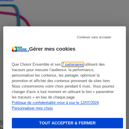
Continuer sans accepter
Gérer mes cookies
Que Choisir Ensemble et ses
7 partenaires
utilisent des
traceurs pour mesurer l’audience, la performance,
personnaliser les contenus, les partager, optimiser la
promotion et afficher des contenus provenant de sites tiers.
Nous conserverons votre choix pendant 6 mois. Vous pourrez
changer d’avis à tout moment en utilisant le lien « paramétrer
les traceurs » en bas de chaque page.
Politique de confidentialité mise à jour le 12/07/2024
Personnaliser mes choix
Sites de rencontres - Nos conseils pour vous
TOUT ACCEPTER & FERMER
lancer