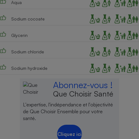
Aqua
Téléphone mobile -
Smartphone
Plaque de cuisson à
induction
Sodium cocoate
Glycerin
Climatiseur -
Ventilateur
Sodium chloride
Sodium hydroxide
Antivirus
Climatiseur -
Abonnez-vous !
Ventilateur
Que Choisir Santé
L'expertise, l'indépendance et l'objectivité
de Que Choisir Ensemble pour votre
santé.
Cliquez ici