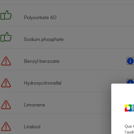
Polysorbate 60
Cafetière à expresso
Sodium phosphate
Benzyl benzoate
Hydroxycitronellal
Robot ménager
Limonene
Linalool
Que 
l’aud