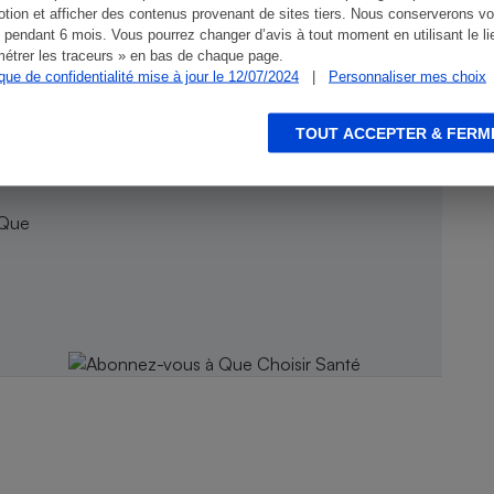
tion et afficher des contenus provenant de sites tiers. Nous conserverons vo
 pendant 6 mois. Vous pourrez changer d’avis à tout moment en utilisant le li
étrer les traceurs » en bas de chaque page.
ique de confidentialité mise à jour le 12/07/2024
|
Personnaliser mes choix
TOUT ACCEPTER & FERM
 Que