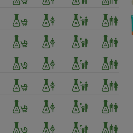
Électricité - Gaz
Appareil photo
numérique
Four encastrable
Lessive
Aspirateur