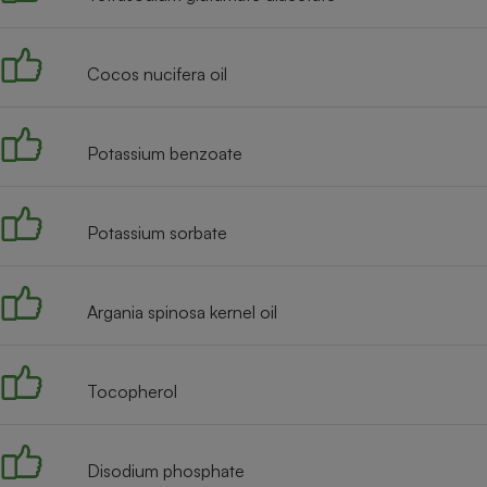
Radiateur électrique
Cocos nucifera oil
Téléphone mobile -
Smartphone
Plaque de cuisson à
induction
Potassium benzoate
Climatiseur -
Potassium sorbate
Ventilateur
Argania spinosa kernel oil
Antivirus
Climatiseur -
Ventilateur
Tocopherol
Disodium phosphate