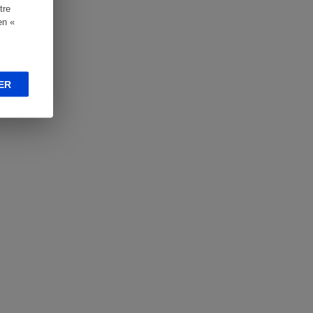
tre
en «
ER