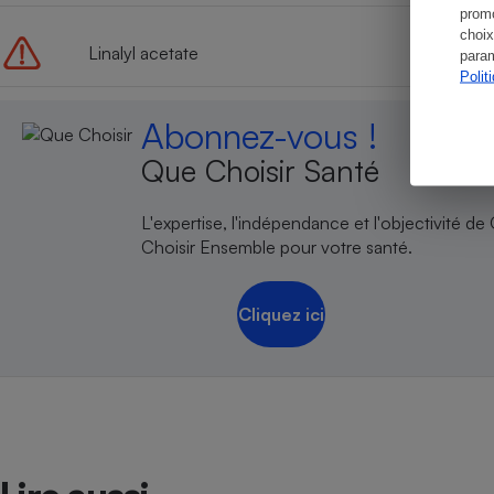
promo
choix
Linalyl acetate
param
Polit
Abonnez-vous !
Que Choisir Santé
L'expertise, l'indépendance et l'objectivité de
Choisir Ensemble pour votre santé.
Cliquez ici