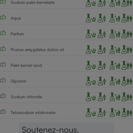
Sodium palm kernelate
Téléphone mobile -
Smartphone
Plaque de cuisson à
induction
Aqua
Parfum
Climatiseur -
Ventilateur
Prunus amygdalus dulcis oil
Palm kernel acid
Antivirus
Climatiseur -
Glycerin
Ventilateur
Sodium chloride
Tetrasodium etidronate
Soutenez-nous,