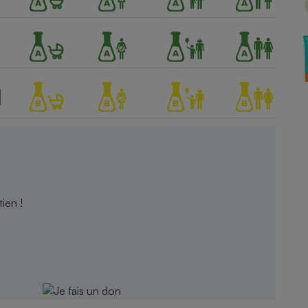
Électricité - Gaz
Appareil photo
numérique
Four encastrable
Lessive
ien !
Aspirateur