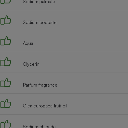
Sodium palmate
Internet
Gros électroménager
Téléphonie
Sodium cocoate
Petit électroménager 
Complément
alimentaire
Mutuelle
Aqua
Assurance emprunteu
Glycerin
Matelas
Champa
boutei
Banque 
Parfum fragrance
Téléviseur
Antimoustique
Lave-linge
Olea europaea fruit oil
Sodium chloride