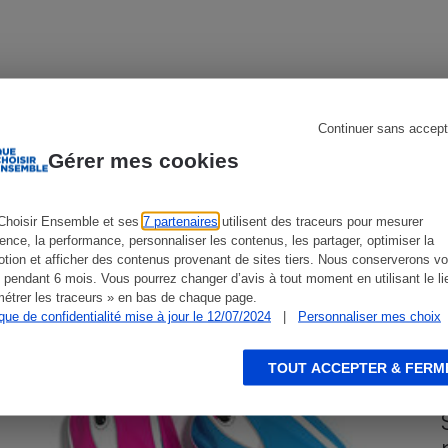
s
Réfrigérateur
Continuer sans accept
CONSEILS
G
Gérer mes cookies
Choisir Ensemble et ses
7 partenaires
utilisent des traceurs pour mesurer
ience, la performance, personnaliser les contenus, les partager, optimiser la
tion et afficher des contenus provenant de sites tiers. Nous conserverons vo
 pendant 6 mois. Vous pourrez changer d’avis à tout moment en utilisant le li
étrer les traceurs » en bas de chaque page.
ique de confidentialité mise à jour le 12/07/2024
|
Personnaliser mes choix
TOUT ACCEPTER & FERM