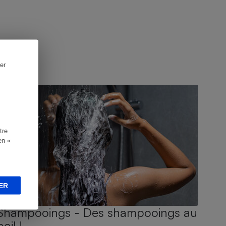
er
UIDE D'ACHAT
tre
en «
ER
Shampooings - Des shampooings au
poil !