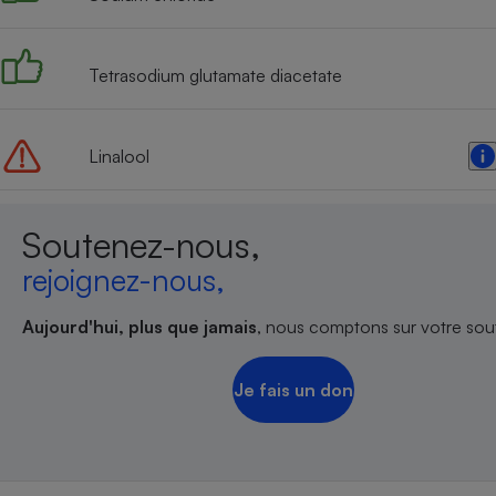
Radiateur électrique
Tetrasodium glutamate diacetate
Téléphone mobile -
Smartphone
Plaque de cuisson à
induction
Linalool
Climatiseur -
Soutenez-nous,
Ventilateur
rejoignez-nous,
Antivirus
Aujourd'hui, plus que jamais
, nous comptons sur votre sout
Climatiseur -
Ventilateur
Je fais un don