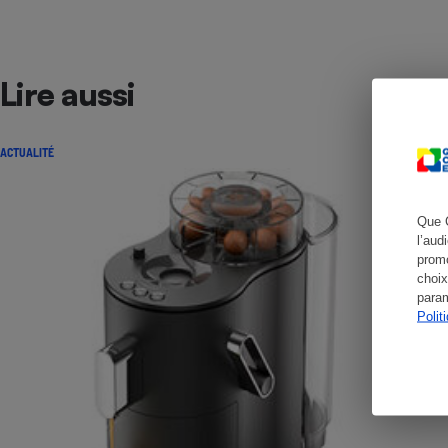
Lire aussi
Cafetière à expresso
ACTUALITÉ
Que 
l’aud
promo
choix
Robot ménager
param
Polit