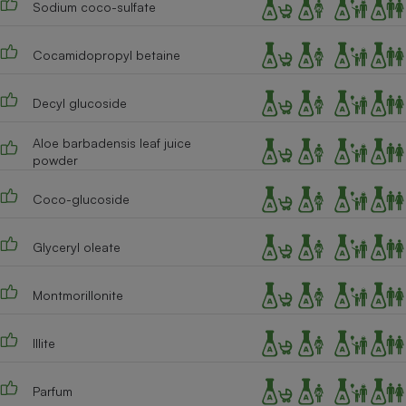
Sodium coco-sulfate
Téléphone mobile -
Smartphone
Plaque de cuisson à
induction
Cocamidopropyl betaine
Decyl glucoside
Climatiseur -
Aloe barbadensis leaf juice
Ventilateur
powder
Coco-glucoside
Antivirus
Climatiseur -
Glyceryl oleate
Ventilateur
Montmorillonite
Illite
Parfum