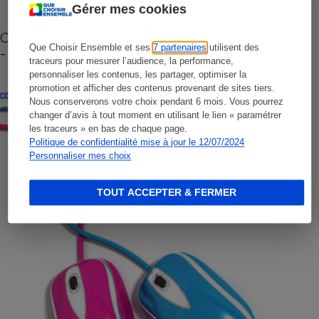
Gérer mes cookies
Cafetière à capsules zéro déchet CoffeeB (vidéo)
Que Choisir Ensemble et ses
7 partenaires
utilisent des
- Premières impressions
traceurs pour mesurer l’audience, la performance,
personnaliser les contenus, les partager, optimiser la
promotion et afficher des contenus provenant de sites tiers.
CONSEILS
Nous conserverons votre choix pendant 6 mois. Vous pourrez
changer d’avis à tout moment en utilisant le lien « paramétrer
les traceurs » en bas de chaque page.
Politique de confidentialité mise à jour le 12/07/2024
Personnaliser mes choix
TOUT ACCEPTER & FERMER